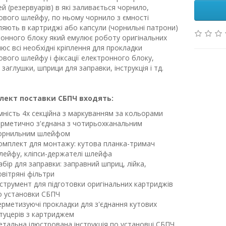
й (резервуарів) в які заливається чорнило,
ового шлейфу, по ньому чорнило з ємності
яють в картриджі або капсули (чорнильні патрони)
ронного блоку який емулює роботу оригінальних
Плюс всі необхідні кріплення для прокладки
ового шлейфу і фіксації електронного блоку,
 заглушки, шприци для заправки, інструкція і тд.
лект поставки СБПЧ входять:
мність 4х секційна з маркуванням за кольорами
ерметично з'єднана з чотирьохканальним
орнильним шлейфом
омплект для монтажу: кутова планка-тримач
лейфу, кліпси-держателі шлейфа
абір для заправки: заправний шприц, лійка,
овітряні фільтри
нструмент для підготовки оригінальних картриджів
о установки СБПЧ
ерметизуючі прокладки для з'єднання кутових
туцерів з картриджем
етальна ілюстрована інструкція по установці СБПЧ