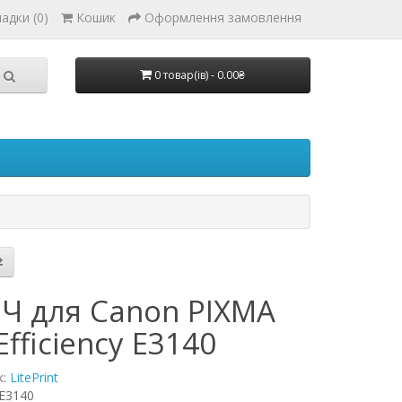
адки (0)
Кошик
Оформлення замовлення
0 товар(ів) - 0.00₴
Ч для Canon PIXMA
Efficiency E3140
к:
LitePrint
E3140