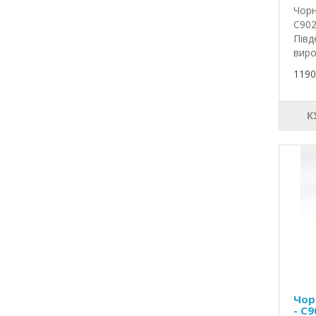
Чорн
C902
Півд
виро
1190
К
Чор
- C9