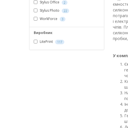
Stylus Office
2
ємносте
силікон
Stylus Photo
22
потрапл
WorkForce
3
і елект
чіпів. 
силікон
Виробник
пробки,
LitePrint
117
У комп
Є
г
ч
К
ш
Н
п
І
д
Г
ш
Д