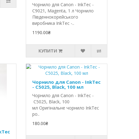
Чорнило для Canon - InkTec -
C9021, Magenta, 1 л Чорнило
Південнокорейського
виробника InkTec -..
1190.00₴
КУПИТИ
Чорнило для Canon - InkTec
- C5025, Black, 100 мл
Чорнило для Canon - InkTec -
C5025, Black, 100
мл Оригінальне чорнило InkTec
ро..
180.00₴
kTec