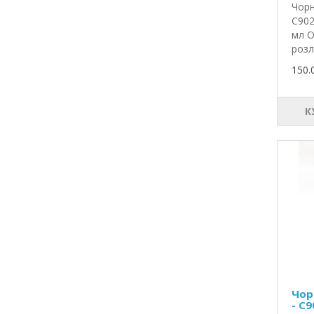
Чорн
C902
мл О
розл
150.
К
Чор
- C9