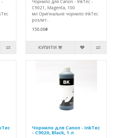
 -
Чорнило для Canon - InkTec -
C9021, Magenta, 100
kTec
мл Оригінальне чорнило InkTec
розлит..
150.00₴
КУПИТИ
kTec
Чорнило для Canon - InkTec
- C9020, Black, 1 л