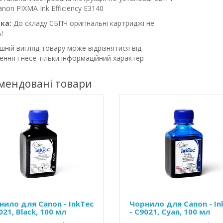
anon PIXMA Ink Efficiency E3140
ка:
До складу СБПЧ оригінальні картриджі не
!
шній вигляд товару може відрізнятися від
ння і несе тільки інформаційний характер
мендовані товари
нило для Canon - InkTec
Чорнило для Canon - In
021, Black, 100 мл
- C9021, Cyan, 100 мл