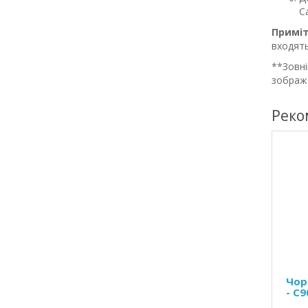
C
Приміт
входять
**Зовні
зображе
Реко
Чор
- C9