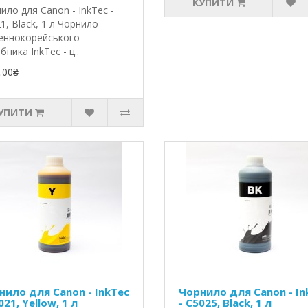
КУПИТИ
ило для Canon - InkTec -
1, Black, 1 л Чорнило
еннокорейського
бника InkTec - ц..
.00₴
УПИТИ
нило для Canon - InkTec
Чорнило для Canon - In
021, Yellow, 1 л
- C5025, Black, 1 л