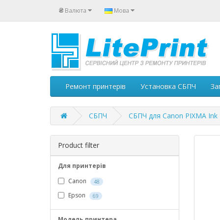
₴
Валюта
Мова
Ремонт принтерів
Установка СБПЧ
За
СБПЧ
СБПЧ для Canon PIXMA Ink E
Product filter
Для принтерів
Canon
48
Epson
69
Модель принтера