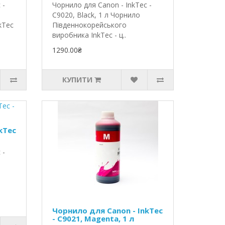
 -
Чорнило для Canon - InkTec -
C9020, Black, 1 л Чорнило
kTec
Південнокорейського
виробника InkTec - ц..
1290.00₴
КУПИТИ
kTec
 -
Чорнило для Canon - InkTec
- C9021, Magenta, 1 л