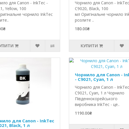
ило для Canon - InkTec -
Чорнило для Canon - InkTec
1, Yellow, 100
C9020, Black, 100
ригінальне чорнило InkTec
мл Оригінальне чорнило In
ите..
розлите ..
00₴
180.00₴
УПИТИ
КУПИТИ
Чорнило для Canon - In
- C9021, Cyan, 1 л
Чорнило для Canon - InkTec
C9021, Cyan, 1 л Чорнило
Південнокорейського
виробника InkTec - це..
1190.00₴
нило для Canon - InkTec
021, Black, 1 л