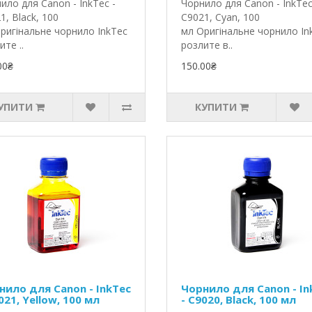
ило для Canon - InkTec -
Чорнило для Canon - InkTec
1, Black, 100
C9021, Cyan, 100
ригінальне чорнило InkTec
мл Оригінальне чорнило In
ите ..
розлите в..
00₴
150.00₴
УПИТИ
КУПИТИ
нило для Canon - InkTec
Чорнило для Canon - In
021, Yellow, 100 мл
- C9020, Black, 100 мл