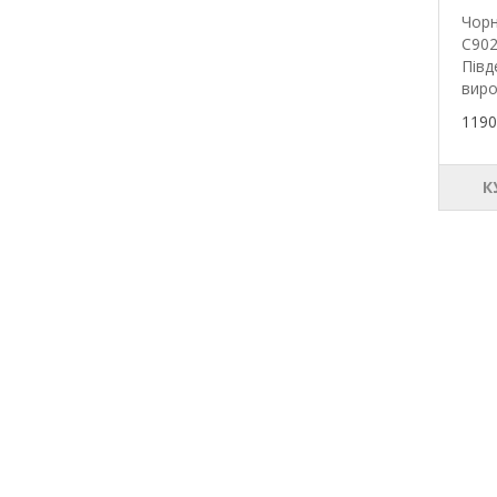
Чорн
C902
Півд
виро
1190
К