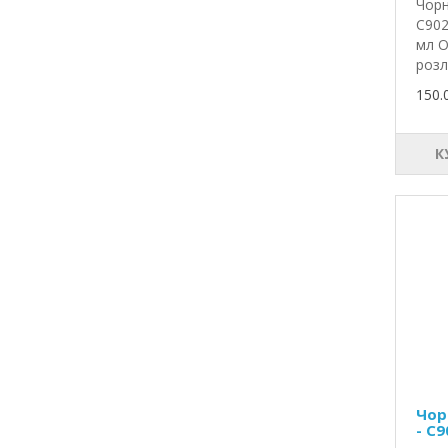
Чорн
C902
мл О
розл
150.
К
Чор
- C9