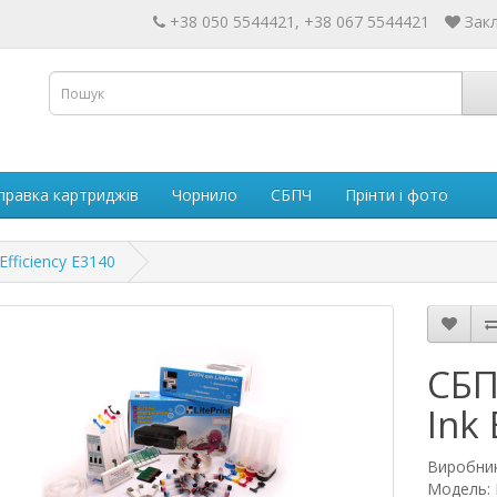
+38 050 5544421, +38 067 5544421
Закл
правка картриджів
Чорнило
СБПЧ
Прінти і фото
fficiency E3140
СБП
Ink 
Виробни
Модель: 