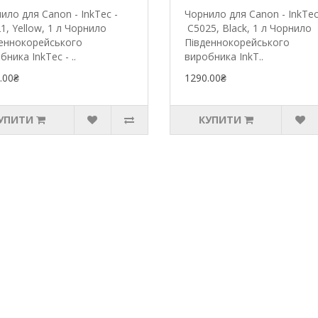
ило для Canon - InkTec -
Чорнило для Canon - InkTec
1, Yellow, 1 л Чорнило
C5025, Black, 1 л Чорнило
еннокорейського
Південнокорейського
бника InkTec - ..
виробника InkT..
.00₴
1290.00₴
УПИТИ
КУПИТИ