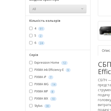
All
Кількість кольорів
4
91
5
2
6
24
Опис
Серія
СБП
Expression Home
12
Effi
PIXMA Ink Efficiency E
9
PIXMA iP
7
СБПЧ —
PIXMA MG
предста
14
струмен
PIXMA MP
8
подачу 
PIXMA MX
10
головку
витрати
Stylus
30
подачі 