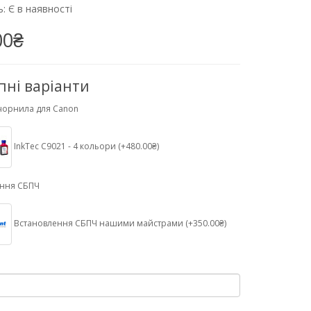
: Є в наявності
00₴
пні варіанти
чорнила для Canon
InkTec C9021 - 4 кольори (+480.00₴)
ення СБПЧ
Встановлення СБПЧ нашими майстрами (+350.00₴)