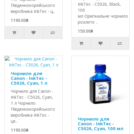
InkTec - C5026, Black,
Південнокорейського
100
виробника InkTec - ц..
мл Оригінальне чорнило In
1190.00₴
розлите ..
150.00₴
Чорнило для
Canon - InkTec -
C5026, Cyan, 1 л
Чорнило для Canon -
InkTec - C5026, Cyan,
1 л Чорнило
Південнокорейського
виробника InkTec -
Чорнило для
це..
Canon - InkTec -
C5026, Cyan, 100 мл
1190.00₴