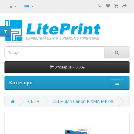
₴
0 товар(ів) - 0.00₴
Категорії
СБПЧ
СБПЧ для Canon PIXMA MP240