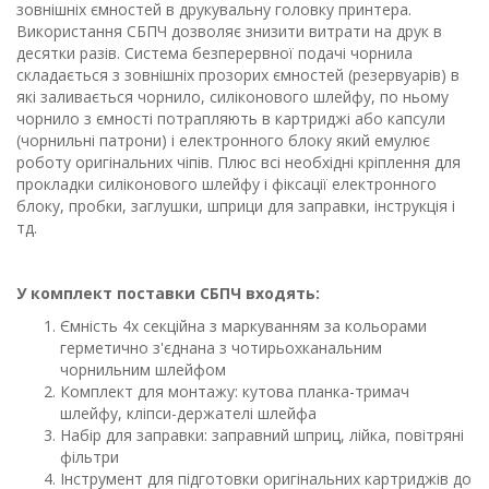
зовнішніх ємностей в друкувальну головку принтера.
Використання СБПЧ дозволяє знизити витрати на друк в
десятки разів. Система безперервної подачі чорнила
складається з зовнішніх прозорих ємностей (резервуарів) в
які заливається чорнило, силіконового шлейфу, по ньому
чорнило з ємності потрапляють в картриджі або капсули
(чорнильні патрони) і електронного блоку який емулює
роботу оригінальних чіпів. Плюс всі необхідні кріплення для
прокладки силіконового шлейфу і фіксації електронного
блоку, пробки, заглушки, шприци для заправки, інструкція і
тд.
У комплект поставки СБПЧ входять:
Ємність 4х секційна з маркуванням за кольорами
герметично з'єднана з чотирьохканальним
чорнильним шлейфом
Комплект для монтажу: кутова планка-тримач
шлейфу, кліпси-держателі шлейфа
Набір для заправки: заправний шприц, лійка, повітряні
фільтри
Інструмент для підготовки оригінальних картриджів до