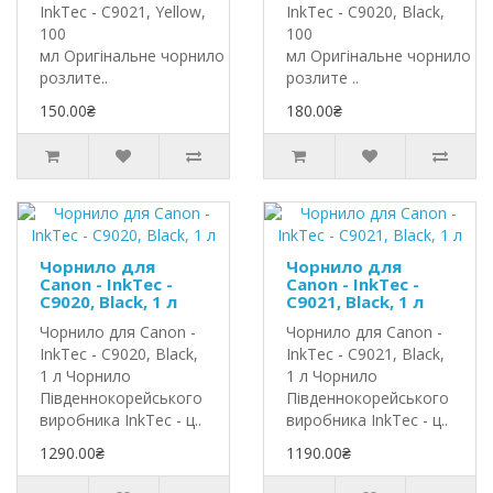
InkTec - C9021, Yellow,
InkTec - C9020, Black,
100
100
мл Оригінальне чорнило InkTec
мл Оригінальне чорнило In
розлите..
розлите ..
150.00₴
180.00₴
Чорнило для
Чорнило для
Canon - InkTec -
Canon - InkTec -
C9020, Black, 1 л
C9021, Black, 1 л
Чорнило для Canon -
Чорнило для Canon -
InkTec - C9020, Black,
InkTec - C9021, Black,
1 л Чорнило
1 л Чорнило
Південнокорейського
Південнокорейського
виробника InkTec - ц..
виробника InkTec - ц..
1290.00₴
1190.00₴