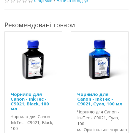
0 відгуків
/
Написати відгук
Рекомендовані товари
Чорнило для
Чорнило для
Canon - InkTec -
Canon - InkTec -
C9021, Black, 100
C9021, Cyan, 100 мл
мл
Чорнило для Canon -
Чорнило для Canon -
InkTec - C9021, Cyan,
InkTec - C9021, Black,
100
100
мл Оригінальне чорнило In