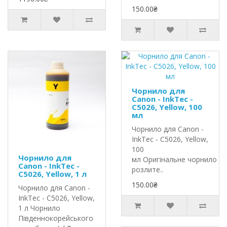
150.00₴
Чорнило для
Canon - InkTec -
C5026, Yellow, 100
мл
Чорнило для Canon -
InkTec - C5026, Yellow,
100
Чорнило для
мл Оригінальне чорнило In
Canon - InkTec -
розлите..
C5026, Yellow, 1 л
150.00₴
Чорнило для Canon -
InkTec - C5026, Yellow,
1 л Чорнило
Південнокорейського