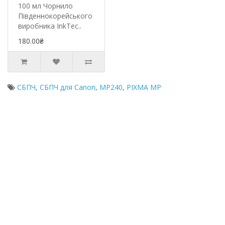
100 мл Чорнило
Південнокорейського
виробника InkTec..
180.00₴
СБПЧ
,
СБПЧ для Canon
,
MP240
,
PIXMA MP