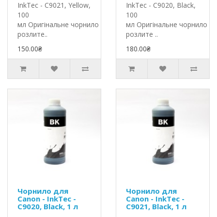
InkTec - C9021, Yellow,
InkTec - C9020, Black,
100
100
мл Оригінальне чорнило InkTec
мл Оригінальне чорнило In
розлите..
розлите ..
150.00₴
180.00₴
Чорнило для
Чорнило для
Canon - InkTec -
Canon - InkTec -
C9020, Black, 1 л
C9021, Black, 1 л