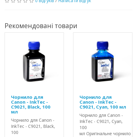
0 відгуків
/
Написати відгук
Рекомендовані товари
Чорнило для
Чорнило для
Canon - InkTec -
Canon - InkTec -
C9021, Black, 100
C9021, Cyan, 100 мл
мл
Чорнило для Canon -
Чорнило для Canon -
InkTec - C9021, Cyan,
InkTec - C9021, Black,
100
100
мл Оригінальне чорнило In