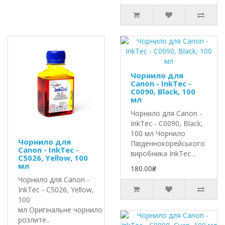
Чорнило для
Canon - InkTec -
C0090, Black, 100
мл
Чорнило для Canon -
InkTec - C0090, Black,
100 мл Чорнило
Чорнило для
Південнокорейського
Canon - InkTec -
виробника InkTec ..
C5026, Yellow, 100
мл
180.00₴
Чорнило для Canon -
InkTec - C5026, Yellow,
100
мл Оригінальне чорнило InkTec
розлите..