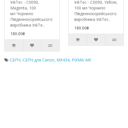
InkTec - C0090,
InkTec - C0090, Yellow,
Magenta, 100
100 мл Чорнило
мл Чорнило
Південнокорейського
Південнокорейського
виробника InkTec..
виробника InkTe..
180.00₴
180.00₴
СБПЧ
,
СБПЧ для Canon
,
MX434
,
PIXMA MX