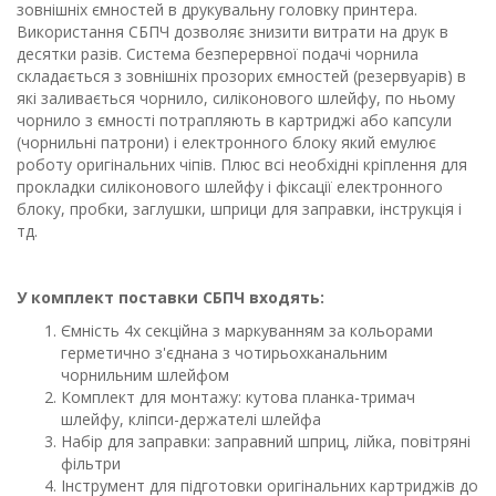
зовнішніх ємностей в друкувальну головку принтера.
Використання СБПЧ дозволяє знизити витрати на друк в
десятки разів. Система безперервної подачі чорнила
складається з зовнішніх прозорих ємностей (резервуарів) в
які заливається чорнило, силіконового шлейфу, по ньому
чорнило з ємності потрапляють в картриджі або капсули
(чорнильні патрони) і електронного блоку який емулює
роботу оригінальних чіпів. Плюс всі необхідні кріплення для
прокладки силіконового шлейфу і фіксації електронного
блоку, пробки, заглушки, шприци для заправки, інструкція і
тд.
У комплект поставки СБПЧ входять:
Ємність 4х секційна з маркуванням за кольорами
герметично з'єднана з чотирьохканальним
чорнильним шлейфом
Комплект для монтажу: кутова планка-тримач
шлейфу, кліпси-держателі шлейфа
Набір для заправки: заправний шприц, лійка, повітряні
фільтри
Інструмент для підготовки оригінальних картриджів до