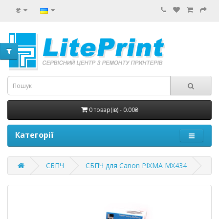
₴
0 товар(ів) - 0.00₴
Категорії
СБПЧ
СБПЧ для Canon PIXMA MX434