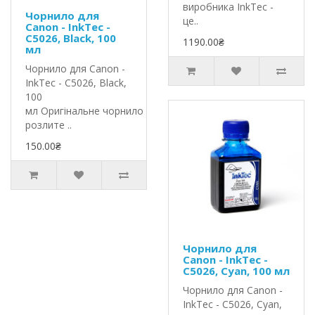
виробника InkTec -
Чорнило для
це..
Canon - InkTec -
C5026, Black, 100
1190.00₴
мл
Чорнило для Canon -
InkTec - C5026, Black,
100
мл Оригінальне чорнило InkTec
розлите ..
150.00₴
Чорнило для
Canon - InkTec -
C5026, Cyan, 100 мл
Чорнило для Canon -
InkTec - C5026, Cyan,