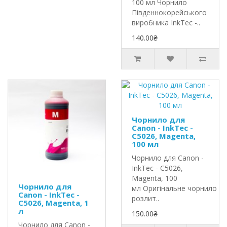
100 мл Чорнило
Південнокорейського
виробника InkTec -..
140.00₴
Чорнило для
Canon - InkTec -
C5026, Magenta,
100 мл
Чорнило для Canon -
InkTec - C5026,
Magenta, 100
Чорнило для
мл Оригінальне чорнило In
Canon - InkTec -
розлит..
C5026, Magenta, 1
л
150.00₴
Чорнило для Canon -