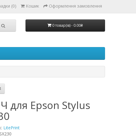
адки (0)
Кошик
Оформлення замовлення
0 товар(ів) - 0.00₴
Ч для Epson Stylus
30
к:
LitePrint
SX230