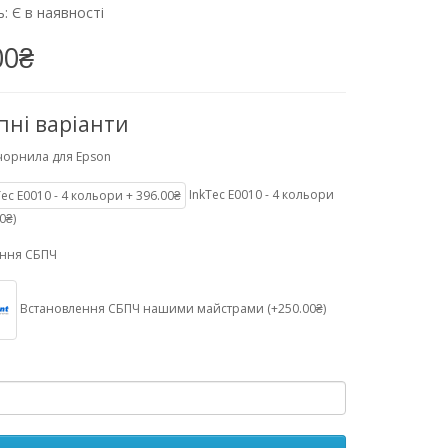
: Є в наявності
00₴
пні варіанти
чорнила для Epson
InkTec E0010 - 4 кольори
0₴)
ення СБПЧ
Встановлення СБПЧ нашими майстрами (+250.00₴)