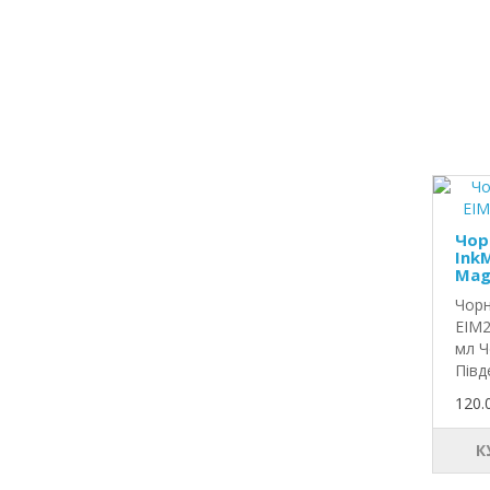
Чор
InkM
Mag
Чорн
EIM2
мл Ч
Півд
120.
К