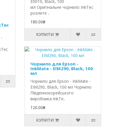
E0010, Black, 100
мл Оригінальне чорнило InkTec
розлите ..
180.00₴
kTec
КУПИТИ
 -
kTec
Чорнило для Epson -
InkMate - EIM290, Black, 100
мл
Чорнило для Epson - InkMate -
EIM290, Black, 100 мл Чорнило
Південнокорейського
виробника InkTe..
120.00₴
КУПИТИ