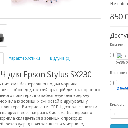
Наявність
850.
Досту
Комплект 
Характеристики
Відгуків (0)
(+396.0
Ч для Epson Stylus SX230
Встановл
 Система безперервної подачі чорнила
вляє собою додатковий пристрій для кольорового
евого принтера, що забезпечує безперервну
чорнила із зовнішніх ємностей в друкувальну
Кількість
 принтера. Використання СБПЧ дозволяє знизити
 на друк в десятки разів. Система безперервної
чорнила складається з зовнішніх прозорих
й (резервуарів) в які заливається чорнило,