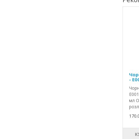
Чор
- E0
Чорн
E001
мл О
розл
170.
К