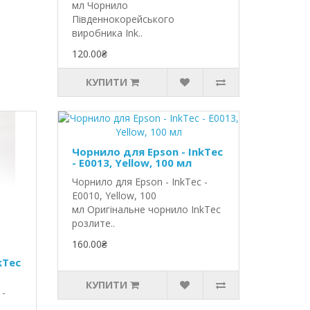
мл Чорнило
Південнокорейського
виробника Ink..
120.00₴
КУПИТИ
Чорнило для Epson - InkTec
- E0013, Yellow, 100 мл
Чорнило для Epson - InkTec -
E0010, Yellow, 100
мл Оригінальне чорнило InkTec
розлите..
160.00₴
kTec
КУПИТИ
 -