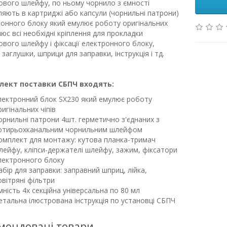
ового шлейфу, по ньому чорнило з ємності
яють в картриджі або капсули (чорнильні патрони)
ронного блоку який емулює роботу оригінальних
Плюс всі необхідні кріплення для прокладки
ового шлейфу і фіксації електронного блоку,
 заглушки, шприци для заправки, інструкція і тд.
лект поставки СБПЧ входять:
лектронний блок SX230 який емулює роботу
ригінальних чіпів
орнильні патрони 4шт. герметично з'єднаних з
отирьохканальним чорнильним шлейфом
омплект для монтажу: кутова планка-тримач
лейфу, кліпси-держателі шлейфу, зажим, фіксатори
лектронного блоку
абір для заправки: заправний шприц, лійка,
овітряні фільтри
мність 4х секційна універсальна по 80 мл
етальна ілюстрована інструкція по установці СБПЧ
мендовані товари