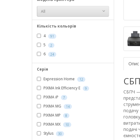
All
Кількість кольорів
4
91
5
2
6
24
Опис
Серія
СБП
Expression Home
12
PIXMA Ink Efficiency E
9
СБПЧ —
PIXMA iP
предста
7
струмен
PIXMA MG
14
подачу 
PIXMA MP
8
головку
витрати
PIXMA MX
10
подачі 
Stylus
30
ємносте