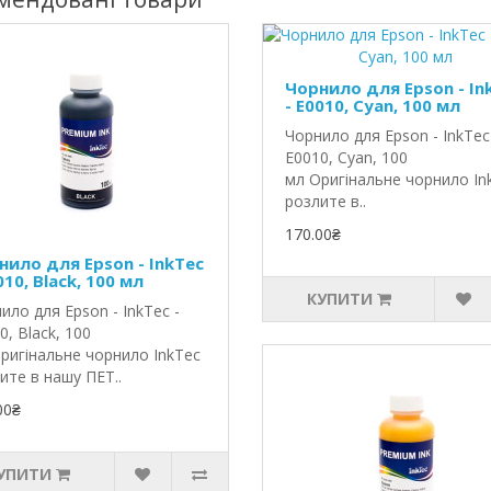
Чорнило для Epson - In
- E0010, Cyan, 100 мл
Чорнило для Epson - InkTec
E0010, Cyan, 100
мл Оригінальне чорнило In
розлите в..
170.00₴
нило для Epson - InkTec
010, Black, 100 мл
КУПИТИ
ило для Epson - InkTec -
0, Black, 100
ригінальне чорнило InkTec
ите в нашу ПЕТ..
00₴
УПИТИ