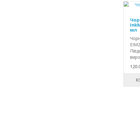
Чор
InkM
мл
Чорн
EIM2
Півд
виро
120.
К