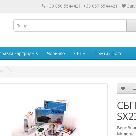
+38 050 5544421, +38 067 5544421
Закл
правка картриджів
Чорнило
СБПЧ
Прінти і фото
30
СБП
SX2
Виробни
Модель: 