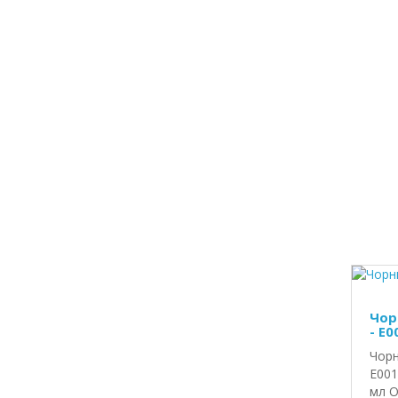
Чор
- E0
Чорн
E001
мл О