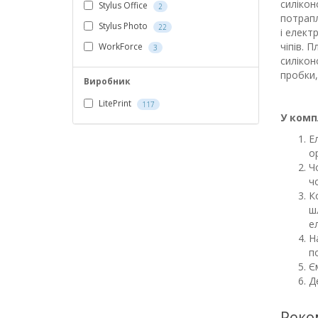
силікон
Stylus Office
2
потрапл
Stylus Photo
22
і елект
чіпів. 
WorkForce
3
силікон
пробки,
Виробник
LitePrint
117
У комп
Е
о
Ч
ч
К
ш
е
Н
п
Є
Д
Реко