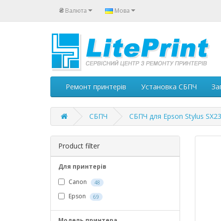
₴
Валюта
Мова
Ремонт принтерів
Установка СБПЧ
За
СБПЧ
СБПЧ для Epson Stylus SX2
Product filter
Для принтерів
Canon
48
Epson
69
Модель принтера