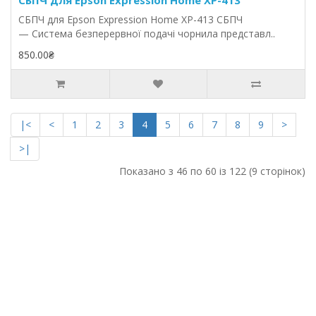
СБПЧ для Epson Expression Home XP-413
СБПЧ для Epson Expression Home XP-413 СБПЧ
— Система безперервної подачі чорнила представл..
850.00₴
|<
<
1
2
3
4
5
6
7
8
9
>
>|
Показано з 46 по 60 із 122 (9 сторінок)