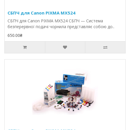
СБПЧ для Canon PIXMA MX524
СБПЧ для Canon PIXMA MX524 СБПЧ — Система
безперервної подачі чорнила представляє собою до..
650.00₴