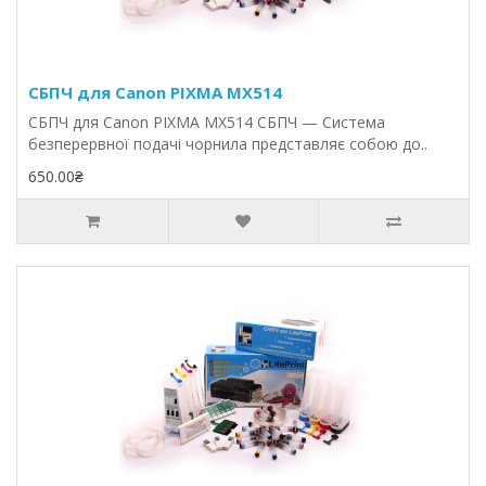
СБПЧ для Canon PIXMA MX514
СБПЧ для Canon PIXMA MX514 СБПЧ — Система
безперервної подачі чорнила представляє собою до..
650.00₴