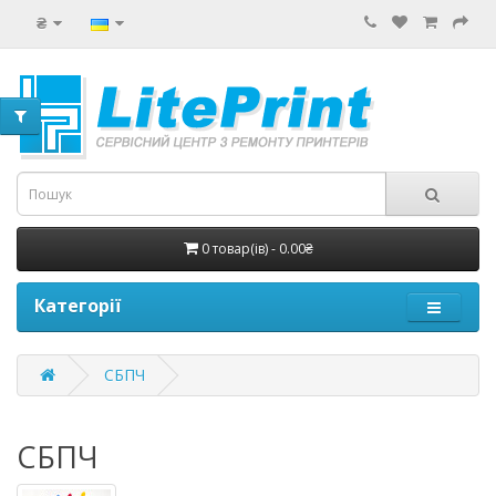
₴
0 товар(ів) - 0.00₴
Категорії
СБПЧ
СБПЧ