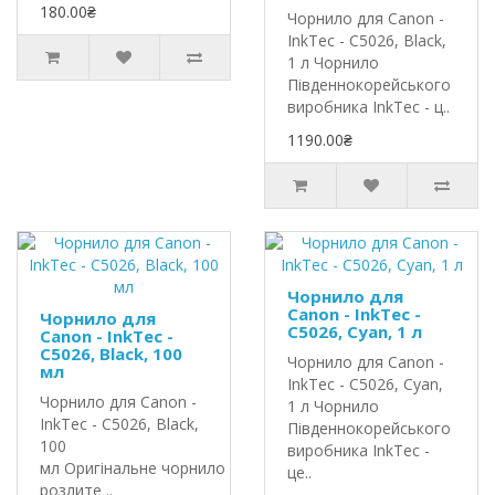
180.00₴
Чорнило для Canon -
InkTec - C5026, Black,
1 л Чорнило
Південнокорейського
виробника InkTec - ц..
1190.00₴
Чорнило для
Canon - InkTec -
Чорнило для
C5026, Cyan, 1 л
Canon - InkTec -
C5026, Black, 100
Чорнило для Canon -
мл
InkTec - C5026, Cyan,
Чорнило для Canon -
1 л Чорнило
InkTec - C5026, Black,
Південнокорейського
100
виробника InkTec -
мл Оригінальне чорнило InkTec
це..
розлите ..