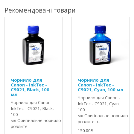
Рекомендовані товари
Чорнило для
Чорнило для
Canon - InkTec -
Canon - InkTec -
C9021, Black, 100
C9021, Cyan, 100 мл
мл
Чорнило для Canon -
Чорнило для Canon -
InkTec - C9021, Cyan,
InkTec - C9021, Black,
100
100
мл Оригінальне чорнило In
мл Оригінальне чорнило InkTec
розлите в..
розлите ..
150.00₴