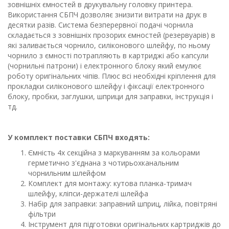
зовнішніх ємностей в друкувальну головку принтера.
Використання СБПЧ дозволяє знизити витрати на друк в
десятки разів. Система безперервної подачі чорнила
складається з зовнішніх прозорих ємностей (резервуарів) в
які заливається чорнило, силіконового шлейфу, по ньому
чорнило з ємності потрапляють в картриджі або капсули
(чорнильні патрони) і електронного блоку який емулює
роботу оригінальних чіпів. Плюс всі необхідні кріплення для
прокладки силіконового шлейфу і фіксації електронного
блоку, пробки, заглушки, шприци для заправки, інструкція і
тд.
У комплект поставки СБПЧ входять:
Ємність 4х секційна з маркуванням за кольорами
герметично з'єднана з чотирьохканальним
чорнильним шлейфом
Комплект для монтажу: кутова планка-тримач
шлейфу, кліпси-держателі шлейфа
Набір для заправки: заправний шприц, лійка, повітряні
фільтри
Інструмент для підготовки оригінальних картриджів до