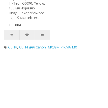
InkTec - C0090, Yellow,
100 мл Чорнило
Південнокорейського
виробника InkTec..
180.00₴
СБПЧ
,
СБПЧ для Canon
,
MX394
,
PIXMA MX