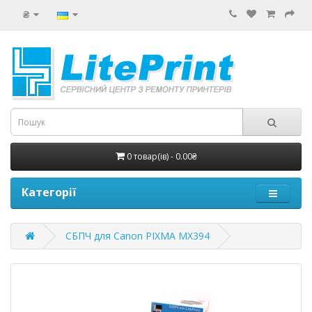
₴
0 товар(ів) - 0.00₴
Категорії
СБПЧ для Canon PIXMA MX394