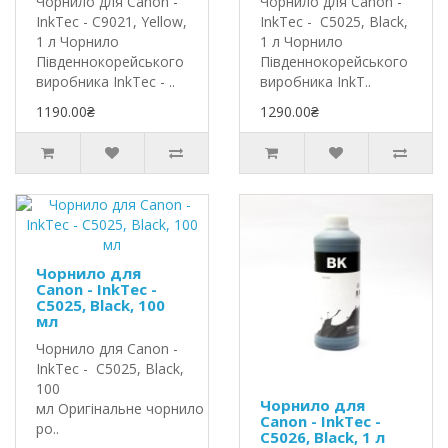
Чорнило для Canon -
Чорнило для Canon -
InkTec - C9021, Yellow,
InkTec - C5025, Black,
1 л Чорнило
1 л Чорнило
Південнокорейського
Південнокорейського
виробника InkTec - ..
виробника InkT..
1190.00₴
1290.00₴
Чорнило для
Canon - InkTec -
C5025, Black, 100
мл
Чорнило для Canon -
InkTec - C5025, Black,
100
Чорнило для
мл Оригінальне чорнило InkTec
Canon - InkTec -
ро..
C5026, Black, 1 л