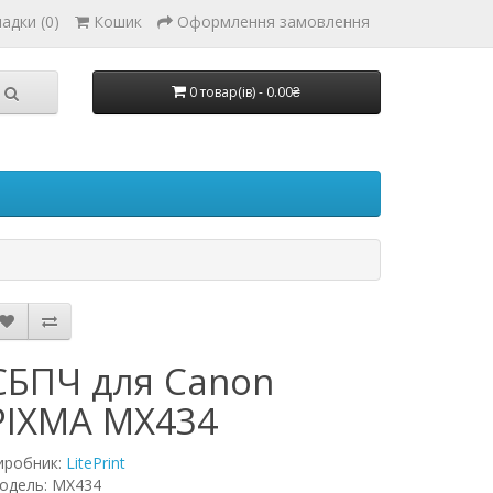
адки (0)
Кошик
Оформлення замовлення
0 товар(ів) - 0.00₴
СБПЧ для Canon
PIXMA MX434
иробник:
LitePrint
одель: MX434