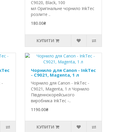
C9020, Black, 100
мл Оригінальне чорнило InkTec
розлите ..
180.00₴
КУПИТИ
kTec
Чорнило для Canon - InkTec
- C9021, Magenta, 1 л
 -
Чорнило для Canon - InkTec -
C9021, Magenta, 1 л Чорнило
Південнокорейського
виробника InkTec -..
1190.00₴
КУПИТИ