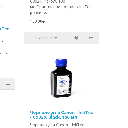
C9021, Yellow, 100
мл Оригінальне чорнило InkTec
розлите..
150.00₴
kTec
л
КУПИТИ
 -
kTec
Чорнило для Canon - InkTec
- C9020, Black, 100 мл
Чорнило для Canon - InkTec -