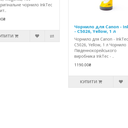
ригінальне чорнило InkTec
ит..
00₴
Чорнило для Canon - In
- C5026, Yellow, 1 л
УПИТИ
Чорнило для Canon - InkTec
C5026, Yellow, 1 л Чорнило
Південнокорейського
виробника InkTec - ..
1190.00₴
КУПИТИ