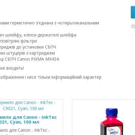
орами герметично з'єднана з чотирьохканальним
ач шлейфу, кліпси-держателі шлейфа
 повітряні фільтри
ртриджів до установки СБПЧ
вих штуцерів з картриджем
овці СБПЧ Canon PIXMA MX434
не входять!
зображення і несе тільки інформаційний характер
нило для Canon - InkTec
021, Cyan, 100 мл
ило для Canon - InkTec -