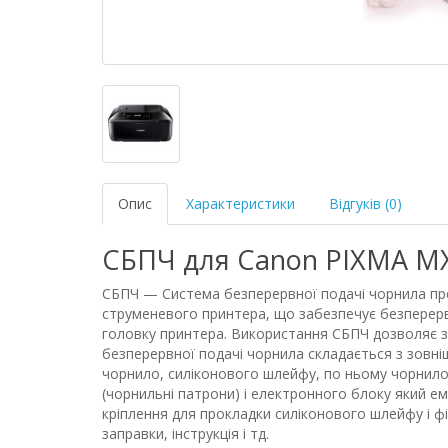
Опис
Характеристики
Відгуків (0)
СБПЧ для Canon PIXMA M
СБПЧ — Система безперервної подачі чорнила пр
струменевого принтера, що забезпечує безперерв
головку принтера. Використання СБПЧ дозволяє зн
безперервної подачі чорнила складається з зовніш
чорнило, силіконового шлейфу, по ньому чорнило
(чорнильні патрони) і електронного блоку який ему
кріплення для прокладки силіконового шлейфу і фі
заправки, інструкція і тд.