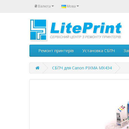
₴
Валюта
Мова
Ремонт принтерів
Установка СБПЧ
За
СБПЧ для Canon PIXMA MX434