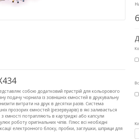
На
6
Д
Ко
X434
В
едставляє собою додатковий пристрій для кольорового
ну подачу чорнила із зовнішніх ємностей в друкувальну
изити витрати на друк в десятки разів. Система
ніх прозорих ємностей (резервуарів) в які заливається
 з ємності потрапляють в картриджі або капсули
лює роботу оригінальних чіпів. Плюс всі необхідні
Кі
ксації електронного блоку, пробки, заглушки, шприци для