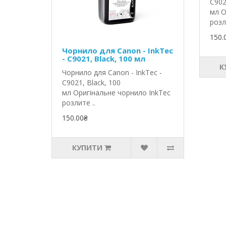
C902
мл О
розл
150.
Чорнило для Canon - InkTec
- C9021, Black, 100 мл
К
Чорнило для Canon - InkTec -
C9021, Black, 100
мл Оригінальне чорнило InkTec
розлите ..
150.00₴
КУПИТИ