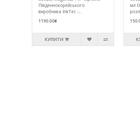
Південнокорейського
мл О
виробника InkTec -..
розл
1190.00₴
150.
КУПИТИ
К