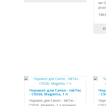
мл О
розл
150.
К
Чорнило для Canon - InkTec
Чор
- C5026, Magenta, 1 л
- C5
Чорнило для Canon - InkTec -
Чорн
C5026, Magenta, 1 л Чорнило
C502