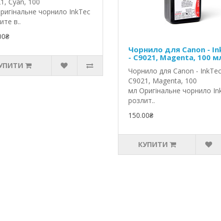
1, Cyan, 100
ригінальне чорнило InkTec
ите в..
00₴
Чорнило для Canon - In
- C9021, Magenta, 100 м
УПИТИ
Чорнило для Canon - InkTec
C9021, Magenta, 100
мл Оригінальне чорнило In
розлит..
150.00₴
КУПИТИ