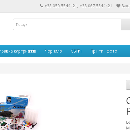
+38 050 5544421, +38 067 5544421
Закл
правка картриджів
Чорнило
СБПЧ
Прінти і фото
В
М