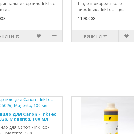
ригінальне чорнило InkTec
Південнокорейського
ите ..
виробника InkTec - це..
00₴
1190.00₴
УПИТИ
КУПИТИ
нило для Canon - InkTec
026, Magenta, 100 мл
ило для Canon - InkTec -
6, Magenta, 100