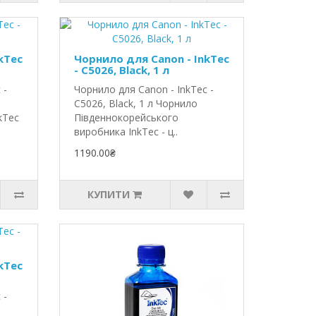
kTec
Чорнило для Canon - InkTec
- C5026, Black, 1 л
 -
Чорнило для Canon - InkTec -
C5026, Black, 1 л Чорнило
kTec
Південнокорейського
виробника InkTec - ц..
1190.00₴
КУПИТИ
kTec
 -