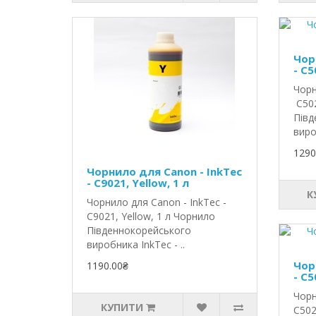
Чор
- C5
Чорн
C502
Півд
виро
1290
Чорнило для Canon - InkTec
- C9021, Yellow, 1 л
К
Чорнило для Canon - InkTec -
C9021, Yellow, 1 л Чорнило
Південнокорейського
виробника InkTec - ..
Чор
1190.00₴
- C5
Чорн
КУПИТИ
C502