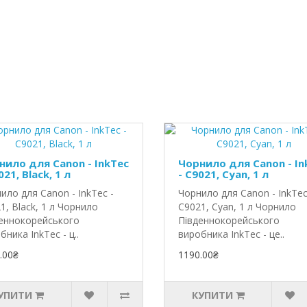
нило для Canon - InkTec
Чорнило для Canon - In
021, Black, 1 л
- C9021, Cyan, 1 л
ило для Canon - InkTec -
Чорнило для Canon - InkTec
1, Black, 1 л Чорнило
C9021, Cyan, 1 л Чорнило
еннокорейського
Південнокорейського
бника InkTec - ц..
виробника InkTec - це..
.00₴
1190.00₴
УПИТИ
КУПИТИ