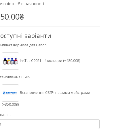
явність: Є в наявності
50.00₴
оступні варіанти
мплект чорнила для Canon
InkTec C9021 - 4 кольори (+480.00₴)
становлення СБПЧ
Встановлення СБПЧ нашими майстрами
(+350.00₴)
лькість