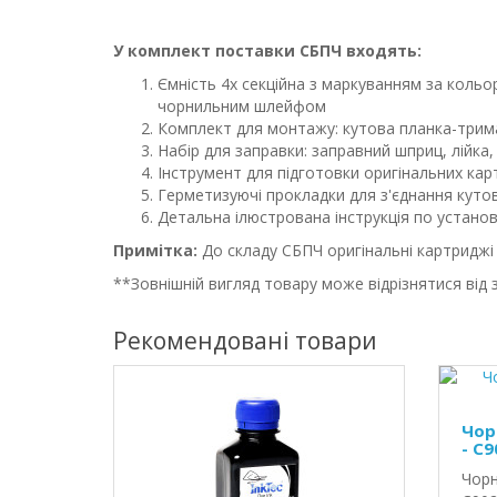
У комплект поставки СБПЧ входять:
Ємність 4х секційна з маркуванням за коль
чорнильним шлейфом
Комплект для монтажу: кутова планка-трим
Набір для заправки: заправний шприц, лійка,
Інструмент для підготовки оригінальних ка
Герметизуючі прокладки для з'єднання куто
Детальна ілюстрована інструкція по устан
Примітка:
До складу СБПЧ оригінальні картриджі 
**Зовнішній вигляд товару може відрізнятися від 
Рекомендовані товари
Чор
- C9
Чорн