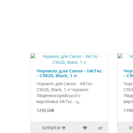
Чорнило для Canon - InkTec
Чор
- C9020, Black, 1 л
- C9
Чорнило для Canon - InkTec -
Чорн
C9020, Black, 1 л Чорнило
C902
Південнокорейського
Півд
виробника InkTec - ц..
виро
1290.00₴
1190
КУПИТИ
К