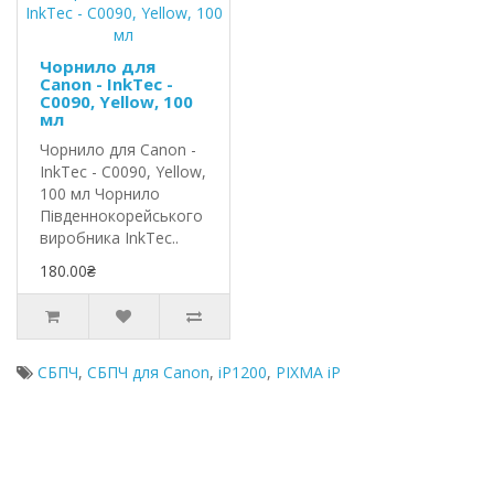
Чорнило для
Canon - InkTec -
C0090, Yellow, 100
мл
Чорнило для Canon -
InkTec - C0090, Yellow,
100 мл Чорнило
Південнокорейського
виробника InkTec..
180.00₴
СБПЧ
,
СБПЧ для Canon
,
iP1200
,
PIXMA iP