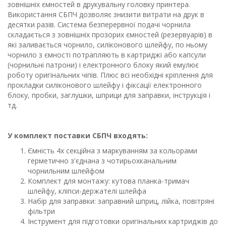
зовнішніх ємностей в друкувальну головку принтера.
Використання СБПЧ дозволяє знизити витрати на друк в
десятки разів. Система безперервної подачі чорнила
складається з зовнішніх прозорих ємностей (резервуарів) в
які заливається чорнило, силіконового шлейфу, по ньому
чорнило з ємності потрапляють в картриджі або капсули
(чорнильні патрони) і електронного блоку який емулює
роботу оригінальних чіпів. Плюс всі необхідні кріплення для
прокладки силіконового шлейфу і фіксації електронного
блоку, пробки, заглушки, шприци для заправки, інструкція і
тд.
У комплект поставки СБПЧ входять:
Ємність 4х секційна з маркуванням за кольорами
герметично з'єднана з чотирьохканальним
чорнильним шлейфом
Комплект для монтажу: кутова планка-тримач
шлейфу, кліпси-держателі шлейфа
Набір для заправки: заправний шприц, лійка, повітряні
фільтри
Інструмент для підготовки оригінальних картриджів до