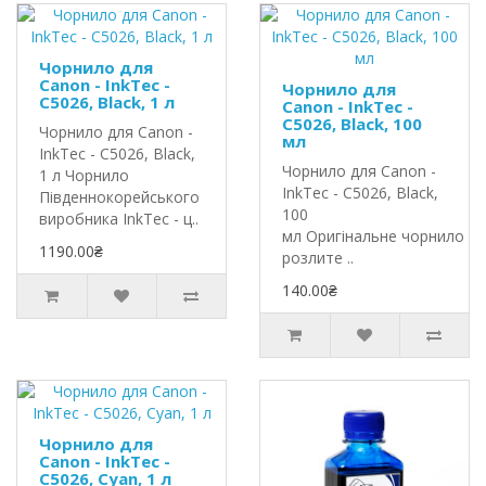
Чорнило для
Canon - InkTec -
Чорнило для
C5026, Black, 1 л
Canon - InkTec -
C5026, Black, 100
Чорнило для Canon -
мл
InkTec - C5026, Black,
Чорнило для Canon -
1 л Чорнило
InkTec - C5026, Black,
Південнокорейського
100
виробника InkTec - ц..
мл Оригінальне чорнило In
1190.00₴
розлите ..
140.00₴
Чорнило для
Canon - InkTec -
C5026, Cyan, 1 л