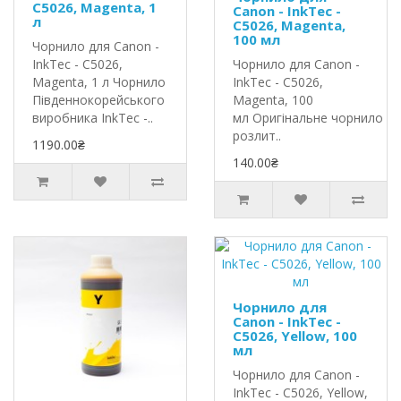
C5026, Magenta, 1
Canon - InkTec -
л
C5026, Magenta,
100 мл
Чорнило для Canon -
InkTec - C5026,
Чорнило для Canon -
Magenta, 1 л Чорнило
InkTec - C5026,
Південнокорейського
Magenta, 100
виробника InkTec -..
мл Оригінальне чорнило In
розлит..
1190.00₴
140.00₴
Чорнило для
Canon - InkTec -
C5026, Yellow, 100
мл
Чорнило для Canon -
InkTec - C5026, Yellow,