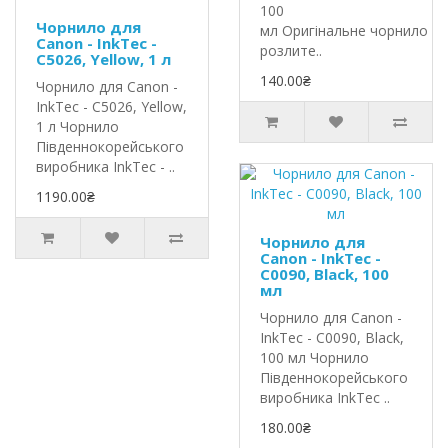
100
Чорнило для
мл Оригінальне чорнило In
Canon - InkTec -
розлите..
C5026, Yellow, 1 л
140.00₴
Чорнило для Canon -
InkTec - C5026, Yellow,
1 л Чорнило
Південнокорейського
виробника InkTec - ..
1190.00₴
Чорнило для
Canon - InkTec -
C0090, Black, 100
мл
Чорнило для Canon -
InkTec - C0090, Black,
100 мл Чорнило
Південнокорейського
виробника InkTec ..
180.00₴