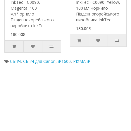
InkTec - C0090,
InkTec - C0090, Yellow,
Magenta, 100
100 мл Чорнило
мл Чорнило
Південнокорейського
Південнокорейського
виробника InkTec..
виробника InkTe..
180.00₴
180.00₴
СБПЧ
,
СБПЧ для Canon
,
iP1600
,
PIXMA iP