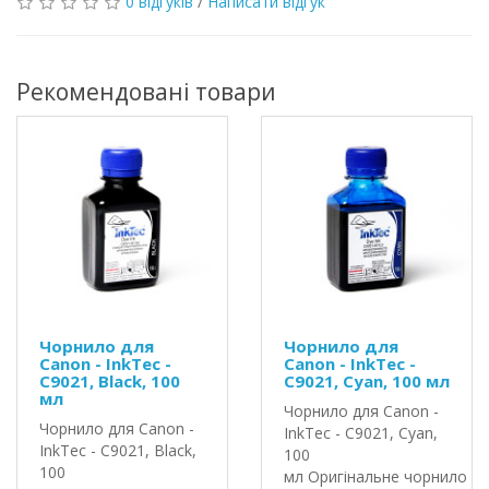
0 відгуків
/
Написати відгук
Рекомендовані товари
Чорнило для
Чорнило для
Canon - InkTec -
Canon - InkTec -
C9021, Black, 100
C9021, Cyan, 100 мл
мл
Чорнило для Canon -
Чорнило для Canon -
InkTec - C9021, Cyan,
InkTec - C9021, Black,
100
100
мл Оригінальне чорнило In