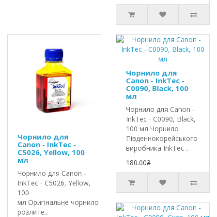
Чорнило для
Canon - InkTec -
C0090, Black, 100
мл
Чорнило для Canon -
InkTec - C0090, Black,
100 мл Чорнило
Чорнило для
Південнокорейського
Canon - InkTec -
виробника InkTec ..
C5026, Yellow, 100
мл
180.00₴
Чорнило для Canon -
InkTec - C5026, Yellow,
100
мл Оригінальне чорнило InkTec
розлите..