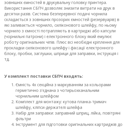
зовнішніх ємностей в друкувальну головку принтера.
Використання СБПЧ дозволяє знизити витрати на друк в
десятки разів. Система безперервної подачі чорнила
складається з зовнішніх прозорих ємностей (резервуарів) в
які заливається чорнило, силіконового шлейфу, по ньому
чорнило з ємності потрапляють в картриджі або капсули
(чорнильні патрони) і електронного блоку який емулює
роботу оригінальних чіпів. Плюс всі необхідні кріплення для
прокладки силіконового шлейфу і фіксації електронного
блоку, пробки, заглушки, шприци для заправки, інструкція і
тд.
У комплект поставки СБПЧ входять:
Ємність 4х секційна з маркуванням за кольорами
герметично з'єднана з чотирьохканальним
чорнильним шлейфом
Комплект для монтажу: кутова планка-тримач
шлейфу, кліпси-держателі шлейфа
Набір для заправки: заправний шприц, лійка, повітряні
фільтри
Інструмент для підготовки оригінальних картриджів до