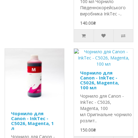
100 мл Чорнило
Південнокорейського
виробника InkTec -..
140.00₴
Чорнило для
Canon - InkTec -
C5026, Magenta,
100 мл
Чорнило для Canon -
InkTec - C5026,
Magenta, 100
Чорнило для
мл Оригінальне чорнило In
Canon - InkTec -
розлит..
C5026, Magenta, 1
л
150.00₴
Чорнило для Canon -