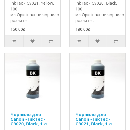
InkTec - C9021, Yellow,
InkTec - C9020, Black,
100
100
мл Оригінальне чорнило InkTec
мл Оригінальне чорнило In
розлите..
розлите ..
150.00₴
180.00₴
Чорнило для
Чорнило для
Canon - InkTec -
Canon - InkTec -
C9020, Black, 1 л
C9021, Black, 1 л