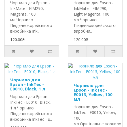
Чорнило для Epson -
Чорнило для Epson -
InkMate - EIM290,
InkMate - EIM290,
Magenta, 100
Light Magenta, 100
мл Чорнило
мл Чорнило
Південнокорейського
Південнокорейського
виробника Ink..
виробни..
120.00₴
120.00₴
Чорнило для
Epson - InkTec -
Чорнило для
E0010, Black, 1 л
Epson - InkTec -
E0013, Yellow, 100
Чорнило для Epson -
мл
InkTec - E0010, Black,
Чорнило для Epson -
1 л Чорнило
InkTec - E0010, Yellow,
Південнокорейського
100
виробника InkTec - ц..
мл Оригінальне чорнило In