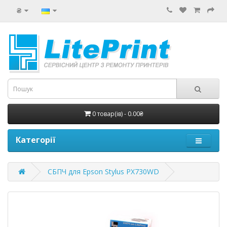
₴
0 товар(ів) - 0.00₴
Категорії
СБПЧ для Epson Stylus PX730WD