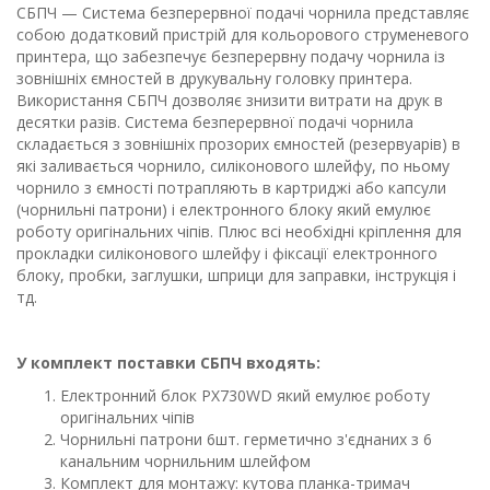
СБПЧ — Система безперервної подачі чорнила представляє
собою додатковий пристрій для кольорового струменевого
принтера, що забезпечує безперервну подачу чорнила із
зовнішніх ємностей в друкувальну головку принтера.
Використання СБПЧ дозволяє знизити витрати на друк в
десятки разів. Система безперервної подачі чорнила
складається з зовнішніх прозорих ємностей (резервуарів) в
які заливається чорнило, силіконового шлейфу, по ньому
чорнило з ємності потрапляють в картриджі або капсули
(чорнильні патрони) і електронного блоку який емулює
роботу оригінальних чіпів. Плюс всі необхідні кріплення для
прокладки силіконового шлейфу і фіксації електронного
блоку, пробки, заглушки, шприци для заправки, інструкція і
тд.
У комплект поставки СБПЧ входять:
Електронний блок PX730WD який емулює роботу
оригінальних чіпів
Чорнильні патрони 6шт. герметично з'єднаних з 6
канальним чорнильним шлейфом
Комплект для монтажу: кутова планка-тримач