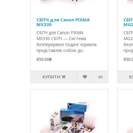
СБПЧ для Canon PIXMA
СБП
MX330
MG2
СБПЧ для Canon PIXMA
СБПЧ
MX330 СБПЧ — Система
MG2
безперервної подачі чорнила
безп
представляє собою до..
пред
650.00₴
650.
КУПИТИ
К