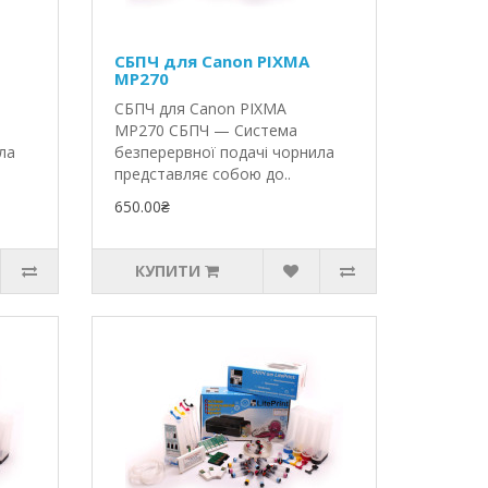
СБПЧ для Canon PIXMA
MP270
СБПЧ для Canon PIXMA
MP270 СБПЧ — Система
ла
безперервної подачі чорнила
представляє собою до..
650.00₴
КУПИТИ