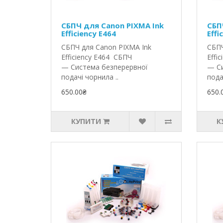
СБПЧ для Canon PIXMA Ink
СБП
Efficiency E464
Effi
СБПЧ для Canon PIXMA Ink
СБПЧ
Efficiency E464 СБПЧ
Effi
— Система безперервної
— Си
подачі чорнила ..
пода
650.00₴
650.
КУПИТИ
К