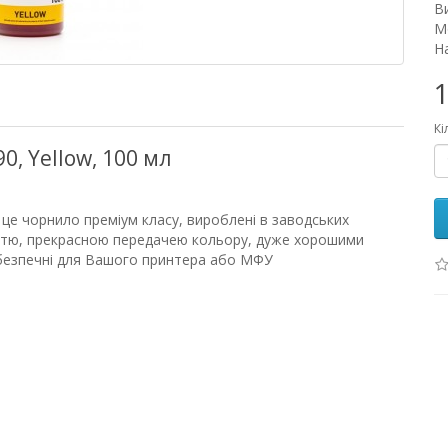
В
М
На
1
Кі
0, Yellow, 100 мл
це чорнило преміум класу, вироблені в заводських
істю, прекрасною передачею кольору, дуже хорошими
 безпечні для Вашого принтера або МФУ