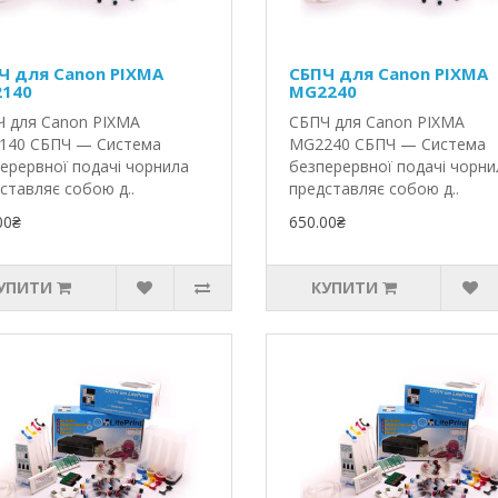
Ч для Canon PIXMA
СБПЧ для Canon PIXMA
140
MG2240
 для Canon PIXMA
СБПЧ для Canon PIXMA
140 СБПЧ — Система
MG2240 СБПЧ — Система
ерервної подачі чорнила
безперервної подачі чорни
ставляє собою д..
представляє собою д..
00₴
650.00₴
УПИТИ
КУПИТИ