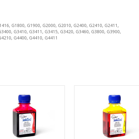
416, G1800, G1900, G2000, G2010, G2400, G2410, G2411,
G3400, G3410, G3411, G3415, G3420, G3460, G3800, G3900,
G4210, G4400, G4410, G4411