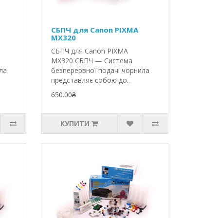
СБПЧ для Canon PIXMA
MX320
СБПЧ для Canon PIXMA
MX320 СБПЧ — Система
ла
безперервної подачі чорнила
представляє собою до..
650.00₴
КУПИТИ