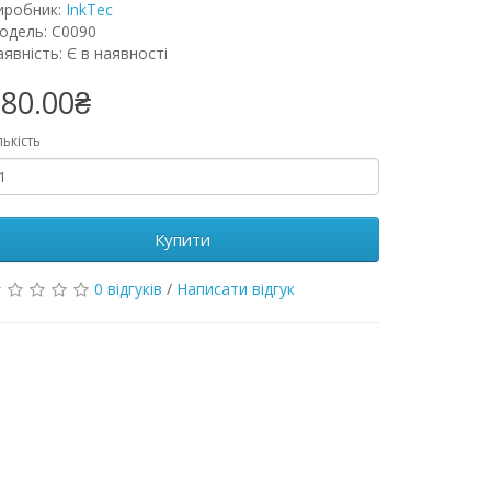
иробник:
InkTec
одель: C0090
явність: Є в наявності
80.00₴
лькість
Купити
0 відгуків
/
Написати відгук