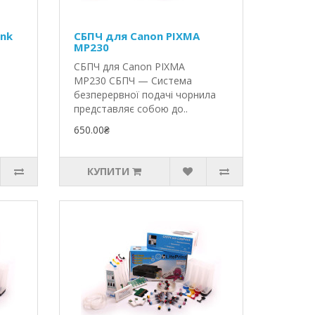
Ink
СБПЧ для Canon PIXMA
MP230
СБПЧ для Canon PIXMA
MP230 СБПЧ — Система
безперервної подачі чорнила
представляє собою до..
650.00₴
КУПИТИ