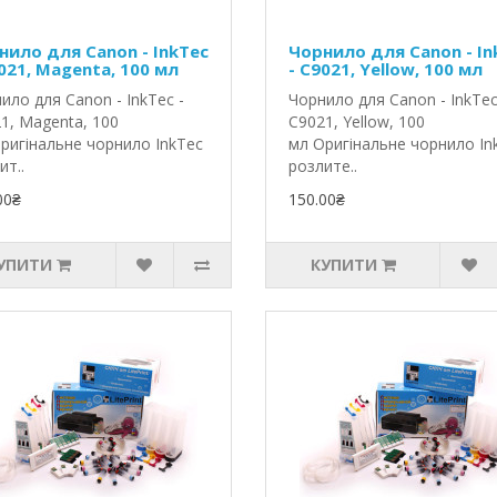
нило для Canon - InkTec
Чорнило для Canon - In
021, Magenta, 100 мл
- C9021, Yellow, 100 мл
ило для Canon - InkTec -
Чорнило для Canon - InkTec
1, Magenta, 100
C9021, Yellow, 100
ригінальне чорнило InkTec
мл Оригінальне чорнило In
ит..
розлите..
00₴
150.00₴
УПИТИ
КУПИТИ