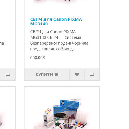
СБПЧ для Canon PIXMA
MG3140
СБПЧ для Canon PIXMA
MG3140 СБПЧ — Система
ла
безперервної подачі чорнила
представляє собою д..
650.00₴
КУПИТИ