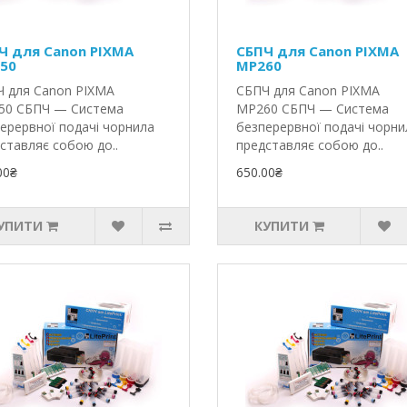
Ч для Canon PIXMA
СБПЧ для Canon PIXMA
50
MP260
 для Canon PIXMA
СБПЧ для Canon PIXMA
50 СБПЧ — Система
MP260 СБПЧ — Система
ерервної подачі чорнила
безперервної подачі чорни
ставляє собою до..
представляє собою до..
00₴
650.00₴
УПИТИ
КУПИТИ