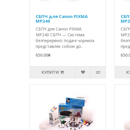
СБПЧ для Canon PIXMA
СБП
MP240
MP2
СБПЧ для Canon PIXMA
СБПЧ
MP240 СБПЧ — Система
MP2
безперервної подачі чорнила
безп
представляє собою до..
пред
650.00₴
650.
КУПИТИ
К