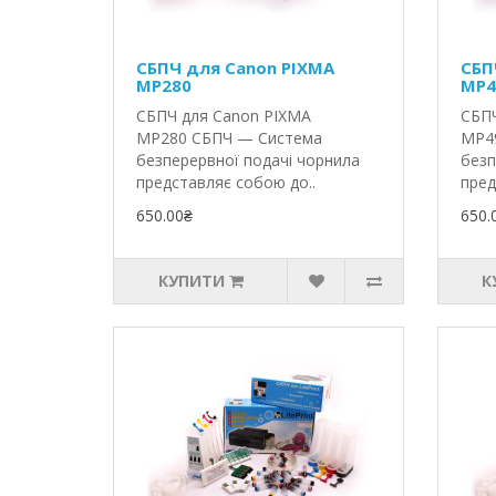
СБПЧ для Canon PIXMA
СБП
MP280
MP4
СБПЧ для Canon PIXMA
СБПЧ
MP280 СБПЧ — Система
MP4
безперервної подачі чорнила
безп
представляє собою до..
пред
650.00₴
650.
КУПИТИ
К