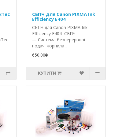
kTec
СБПЧ для Canon PIXMA Ink
Efficiency E404
 -
СБПЧ для Canon PIXMA Ink
Efficiency E404 СБПЧ
kTec
— Система безперервної
подачі чорнила ..
650.00₴
КУПИТИ