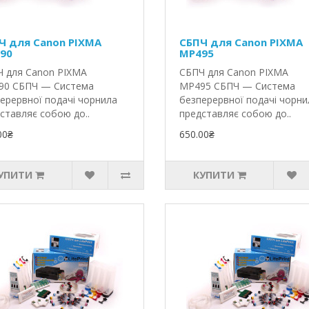
Ч для Canon PIXMA
СБПЧ для Canon PIXMA
90
MP495
 для Canon PIXMA
СБПЧ для Canon PIXMA
90 СБПЧ — Система
MP495 СБПЧ — Система
ерервної подачі чорнила
безперервної подачі чорни
ставляє собою до..
представляє собою до..
00₴
650.00₴
УПИТИ
КУПИТИ