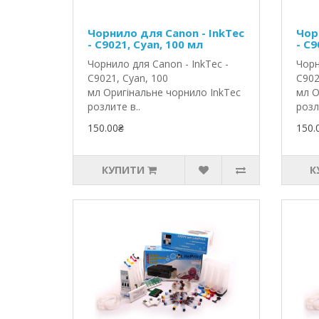
Чорнило для Canon - InkTec
Чор
- C9021, Cyan, 100 мл
- C9
Чорнило для Canon - InkTec -
Чорн
C9021, Cyan, 100
C902
мл Оригінальне чорнило InkTec
мл О
розлите в..
розл
150.00₴
150.
КУПИТИ
К