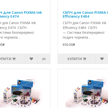
Ч для Canon PIXMA Ink
СБПЧ для Canon PIXMA 
ciency E474
Efficiency E484
 для Canon PIXMA Ink
СБПЧ для Canon PIXMA Ink
ciency E474 СБПЧ
Efficiency E484 СБПЧ
стема безперервної
— Система безперервної
чі чорнила ..
подачі чорнила ..
00₴
650.00₴
УПИТИ
КУПИТИ