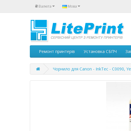
₴
Валюта
Мова
Ремонт принтерів
Установка СБПЧ
За
Чорнило для Canon - InkTec - C0090, Ye