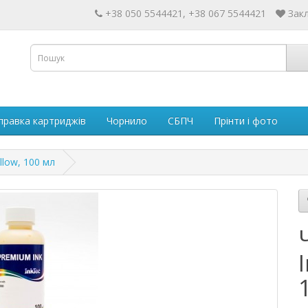
+38 050 5544421, +38 067 5544421
Закл
правка картриджів
Чорнило
СБПЧ
Прінти і фото
llow, 100 мл