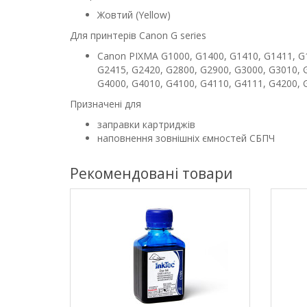
Жовтий (Yellow)
Для принтерів Canon G series
Canon PIXMA G1000, G1400, G1410, G1411, G1
G2415, G2420, G2800, G2900, G3000, G3010, 
G4000, G4010, G4100, G4110, G4111, G4200, 
Призначені для
заправки картриджів
наповнення зовнішніх ємностей СБПЧ
Рекомендовані товари