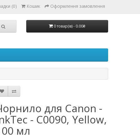
адки (0)
Кошик
Оформлення замовлення
0 товар(ів) - 0.00₴
Чорнило для Canon -
InkTec - C0090, Yellow,
100 мл