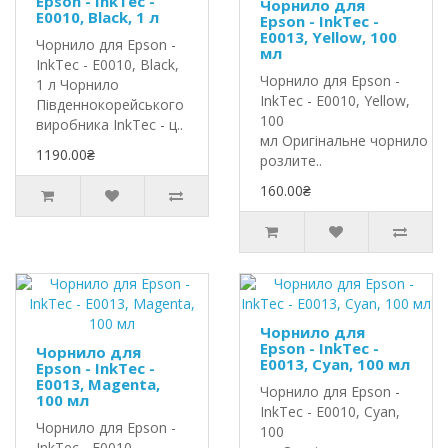
Epson - InkTec -
Чорнило для
E0010, Black, 1 л
Epson - InkTec -
E0013, Yellow, 100
Чорнило для Epson -
мл
InkTec - E0010, Black,
Чорнило для Epson -
1 л Чорнило
InkTec - E0010, Yellow,
Південнокорейського
100
виробника InkTec - ц..
мл Оригінальне чорнило In
1190.00₴
розлите..
160.00₴
Чорнило для
Epson - InkTec -
Чорнило для
E0013, Cyan, 100 мл
Epson - InkTec -
E0013, Magenta,
Чорнило для Epson -
100 мл
InkTec - E0010, Cyan,
Чорнило для Epson -
100
InkTec - E0010,