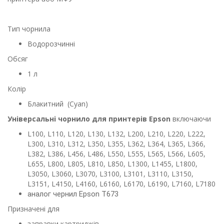
Тип чорнила
Водорозчинні
Обсяг
1 л
Колір
Блакитний (Cyan)
Універсальні чорнило для принтерів Epson
включаючи
L100, L110, L120, L130, L132, L200, L210, L220, L222,
L300, L310, L312, L350, L355, L362, L364, L365, L366,
L382, L386, L456, L486, L550, L555, L565, L566, L605,
L655, L800, L805, L810, L850, L1300, L1455, L1800,
L3050, L3060, L3070, L3100, L3101, L3110, L3150,
L3151, L4150, L4160, L6160, L6170, L6190, L7160, L7180
аналог чернил Epson T673
Призначені для
заправки картриджів