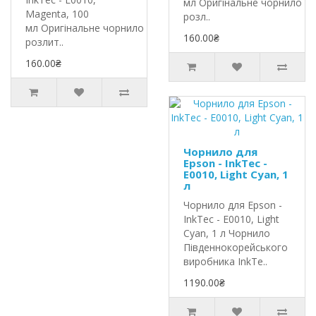
мл Оригінальне чорнило In
Magenta, 100
розл..
мл Оригінальне чорнило InkTec
160.00₴
розлит..
160.00₴
Чорнило для
Epson - InkTec -
E0010, Light Cyan, 1
л
Чорнило для Epson -
InkTec - E0010, Light
Cyan, 1 л Чорнило
Південнокорейського
виробника InkTe..
1190.00₴