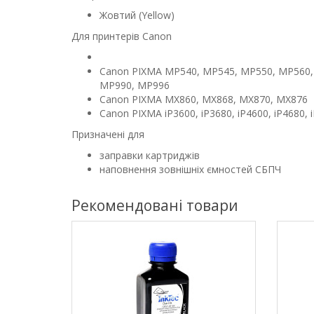
Жовтий (Yellow)
Для принтерів Canon
Canon PIXMA MP540, MP545, MP550, MP560,
MP990, MP996
Canon PIXMA MX860, MX868, MX870, MX876
Canon PIXMA iP3600, iP3680, iP4600, iP4680, 
Призначені для
заправки картриджів
наповнення зовнішніх ємностей СБПЧ
Рекомендовані товари