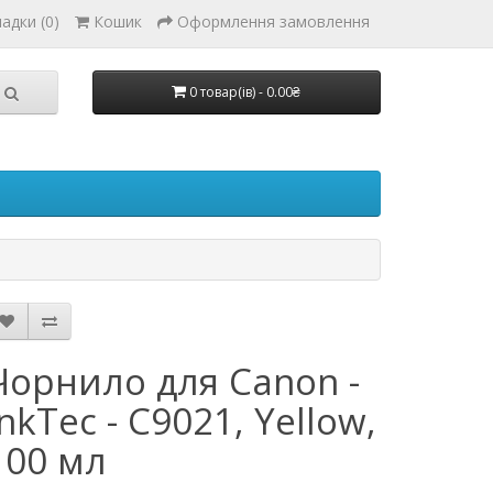
адки (0)
Кошик
Оформлення замовлення
0 товар(ів) - 0.00₴
Чорнило для Canon -
InkTec - C9021, Yellow,
100 мл