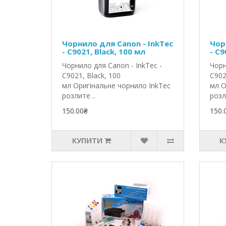
Чорнило для Canon - InkTec
Чор
- C9021, Black, 100 мл
- C9
Чорнило для Canon - InkTec -
Чорн
C9021, Black, 100
C902
мл Оригінальне чорнило InkTec
мл О
розлите ..
розл
150.00₴
150.
КУПИТИ
К