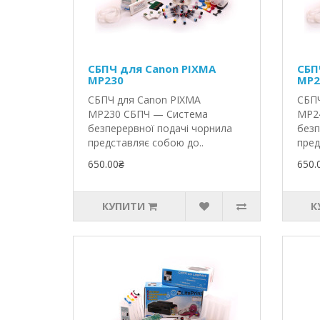
СБПЧ для Canon PIXMA
СБП
MP230
MP2
СБПЧ для Canon PIXMA
СБПЧ
MP230 СБПЧ — Система
MP2
безперервної подачі чорнила
безп
представляє собою до..
пред
650.00₴
650.
КУПИТИ
К