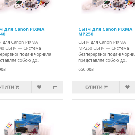
Ч для Canon PIXMA
СБПЧ для Canon PIXMA
40
MP250
 для Canon PIXMA
СБПЧ для Canon PIXMA
40 СБПЧ — Система
MP250 СБПЧ — Система
ерервної подачі чорнила
безперервної подачі чорни
ставляє собою до..
представляє собою до..
00₴
650.00₴
УПИТИ
КУПИТИ