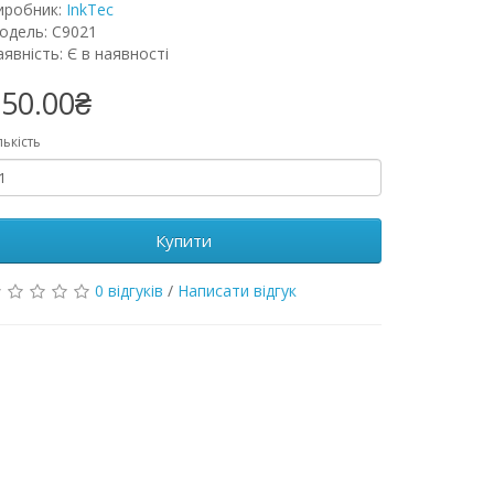
иробник:
InkTec
одель: С9021
явність: Є в наявності
50.00₴
лькість
Купити
0 відгуків
/
Написати відгук