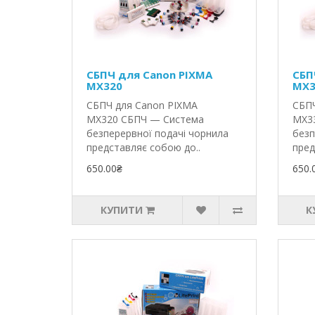
СБПЧ для Canon PIXMA
СБП
MX320
MX3
СБПЧ для Canon PIXMA
СБПЧ
MX320 СБПЧ — Система
MX3
безперервної подачі чорнила
безп
представляє собою до..
пред
650.00₴
650.
КУПИТИ
К