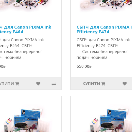
Ч для Canon PIXMA Ink
СБПЧ для Canon PIXMA 
ciency E464
Efficiency E474
 для Canon PIXMA Ink
СБПЧ для Canon PIXMA Ink
ciency E464 СБПЧ
Efficiency E474 СБПЧ
стема безперервної
— Система безперервної
чі чорнила ..
подачі чорнила ..
00₴
650.00₴
УПИТИ
КУПИТИ