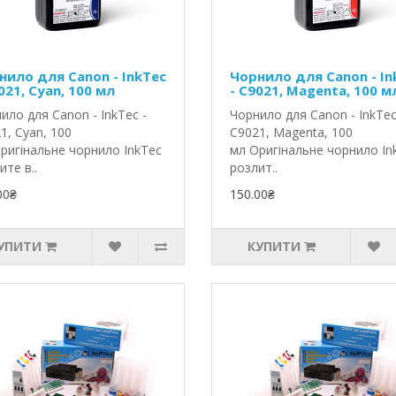
нило для Canon - InkTec
Чорнило для Canon - In
021, Cyan, 100 мл
- C9021, Magenta, 100 м
ило для Canon - InkTec -
Чорнило для Canon - InkTec
1, Cyan, 100
C9021, Magenta, 100
ригінальне чорнило InkTec
мл Оригінальне чорнило In
ите в..
розлит..
00₴
150.00₴
УПИТИ
КУПИТИ