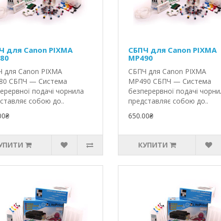
Ч для Canon PIXMA
СБПЧ для Canon PIXMA
80
MP490
 для Canon PIXMA
СБПЧ для Canon PIXMA
80 СБПЧ — Система
MP490 СБПЧ — Система
ерервної подачі чорнила
безперервної подачі чорни
ставляє собою до..
представляє собою до..
00₴
650.00₴
УПИТИ
КУПИТИ