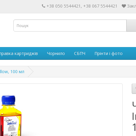
+38 050 5544421, +38 067 5544421
Закл
правка картриджів
Чорнило
СБПЧ
Прінти і фото
llow, 100 мл