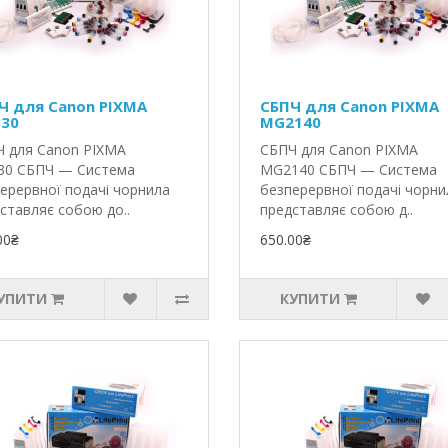
Ч для Canon PIXMA
СБПЧ для Canon PIXMA
30
MG2140
 для Canon PIXMA
СБПЧ для Canon PIXMA
30 СБПЧ — Система
MG2140 СБПЧ — Система
ерервної подачі чорнила
безперервної подачі чорни
ставляє собою до..
представляє собою д..
00₴
650.00₴
УПИТИ
КУПИТИ