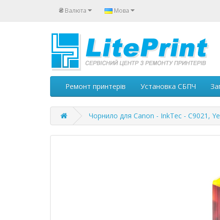
₴
Валюта
Мова
Ремонт принтерів
Установка СБПЧ
За
Чорнило для Canon - InkTec - C9021, Ye