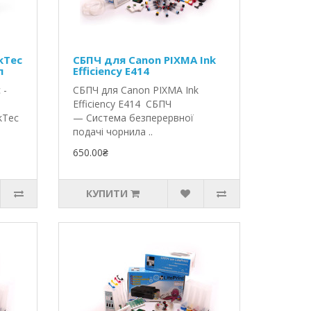
kTec
СБПЧ для Canon PIXMA Ink
л
Efficiency E414
 -
СБПЧ для Canon PIXMA Ink
Efficiency E414 СБПЧ
kTec
— Система безперервної
подачі чорнила ..
650.00₴
КУПИТИ