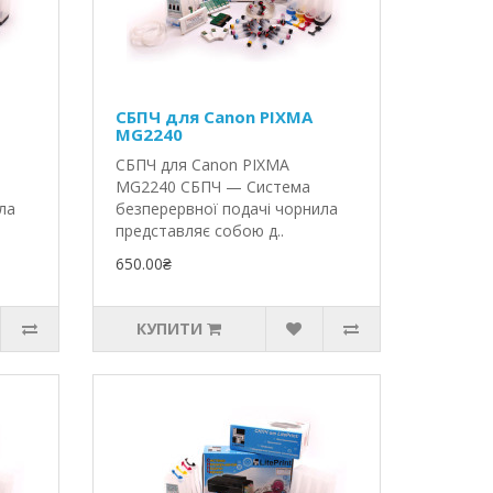
СБПЧ для Canon PIXMA
MG2240
СБПЧ для Canon PIXMA
MG2240 СБПЧ — Система
ла
безперервної подачі чорнила
представляє собою д..
650.00₴
КУПИТИ