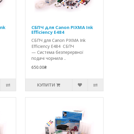
Ink
СБПЧ для Canon PIXMA Ink
Efficiency E484
СБПЧ для Canon PIXMA Ink
Efficiency E484 СБПЧ
— Система безперервної
подачі чорнила ..
650.00₴
КУПИТИ