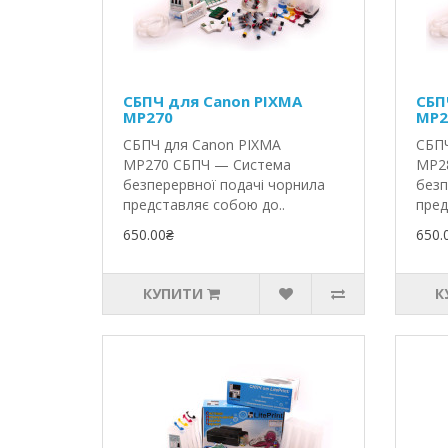
СБПЧ для Canon PIXMA
СБП
MP270
MP2
СБПЧ для Canon PIXMA
СБПЧ
MP270 СБПЧ — Система
MP2
безперервної подачі чорнила
безп
представляє собою до..
пред
650.00₴
650.
КУПИТИ
К