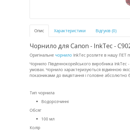
Опис
Характеристики
Відгуків (0)
Чорнило для Canon - InkTec - C902
Оригінальне
чорнило
InkTec розлите в нашу ПЕТ п
Чорнило Південнокорейського виробника InkTec - 
умовах. Чорнило характеризуються відмінною як
показниками до вицвітання і головне абсолютно
Тип чорнила
Водорозчинні
Обсяг
100 мл
Колір