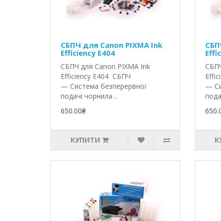
СБПЧ для Canon PIXMA Ink
СБП
Efficiency E404
Effi
СБПЧ для Canon PIXMA Ink
СБПЧ
Efficiency E404 СБПЧ
Effi
— Система безперервної
— Си
подачі чорнила ..
пода
650.00₴
650.
КУПИТИ
К