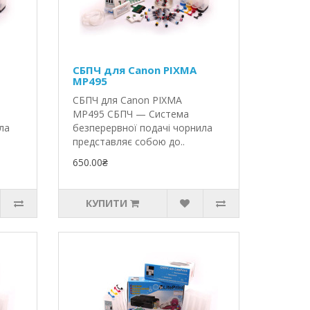
СБПЧ для Canon PIXMA
MP495
СБПЧ для Canon PIXMA
MP495 СБПЧ — Система
ла
безперервної подачі чорнила
представляє собою до..
650.00₴
КУПИТИ