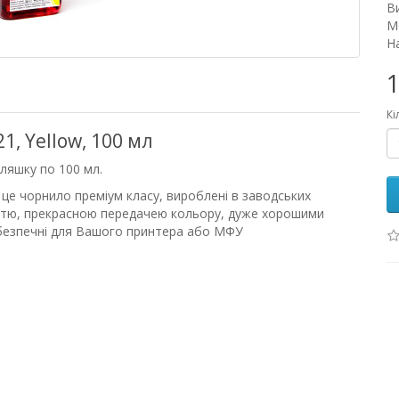
В
М
На
1
Кі
1, Yellow, 100 мл
ляшку по 100 мл.
це чорнило преміум класу, вироблені в заводських
істю, прекрасною передачею кольору, дуже хорошими
 безпечні для Вашого принтера або МФУ