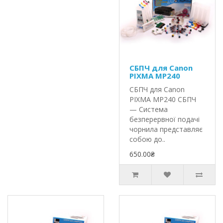
СБПЧ для Canon
PIXMA MP240
СБПЧ для Canon
PIXMA MP240 СБПЧ
— Система
безперервної подачі
чорнила представляє
собою до..
650.00₴