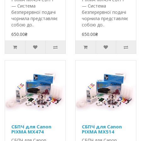
— Система
— Система
безперервної подачі
безперервної подачі
чорнила представляє
чорнила представляє
собою до..
собою до..
650.00₴
650.00₴
СБПЧ для Canon
СБПЧ для Canon
PIXMA MX474
PIXMA MX514
СБПЧ для Canon
СБПЧ для Canon