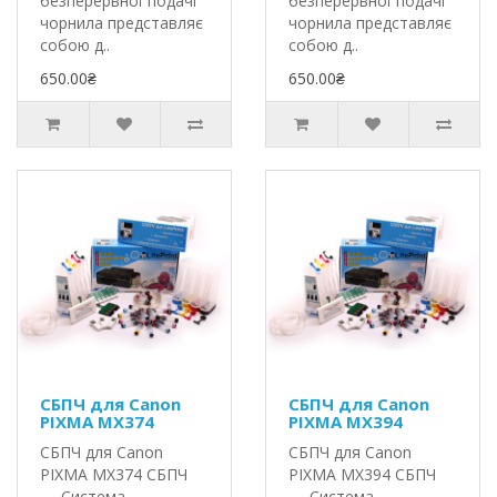
безперервної подачі
безперервної подачі
чорнила представляє
чорнила представляє
собою д..
собою д..
650.00₴
650.00₴
СБПЧ для Canon
СБПЧ для Canon
PIXMA MX374
PIXMA MX394
СБПЧ для Canon
СБПЧ для Canon
PIXMA MX374 СБПЧ
PIXMA MX394 СБПЧ
— Система
— Система