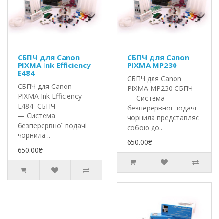
СБПЧ для Canon
СБПЧ для Canon
PIXMA Ink Efficiency
PIXMA MP230
E484
СБПЧ для Canon
СБПЧ для Canon
PIXMA MP230 СБПЧ
PIXMA Ink Efficiency
— Система
E484 СБПЧ
безперервної подачі
— Система
чорнила представляє
безперервної подачі
собою до..
чорнила ..
650.00₴
650.00₴