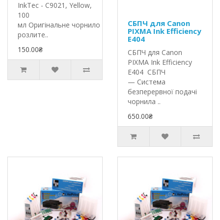
InkTec - C9021, Yellow,
100
СБПЧ для Canon
мл Оригінальне чорнило InkTec
PIXMA Ink Efficiency
розлите..
E404
150.00₴
СБПЧ для Canon
PIXMA Ink Efficiency
E404 СБПЧ
— Система
безперервної подачі
чорнила ..
650.00₴