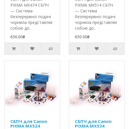
PIXMA MX474 СБПЧ
PIXMA MX514 СБПЧ
— Система
— Система
безперервної подачі
безперервної подачі
чорнила представляє
чорнила представляє
собою до..
собою до..
650.00₴
650.00₴
СБПЧ для Canon
СБПЧ для Canon
PIXMA MX524
PIXMA MX534