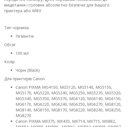
вицвітання і головне абсолютно безпечні для Вашого
принтера або МФУ
Тип чорнила
Пігментні
Обсяг
100 мл
Колір
Чорні (Black)
Для принтерів Canon
Canon PIXMA MG4150, MG5120, MG5140, MG5150,
MG5170, MG5220, MG5240, MG5250, MG5270, MG5320,
MG5340, MG5350, MG5370, MG6120, MG6140, MG6150,
MG6170, MG6220, MG6240, MG6250, MG6270, MG8120,
MG8140, MG8150, MG8170, MG8220, MG8240, MG8250,
MG8270
Canon PIXMA MX375, MX435, MX714, MX715, MX882,
MX884, MX885, MX886, MX892, MX894, MX895, MX897