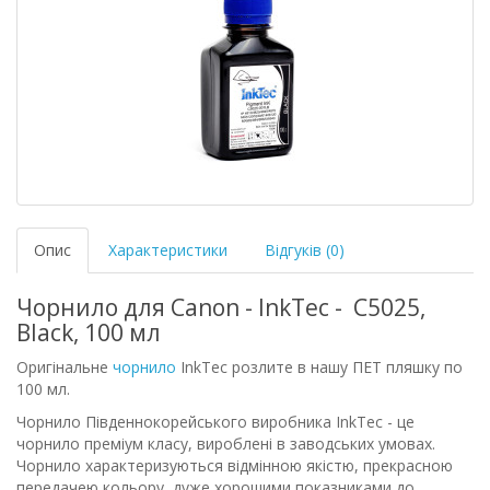
Опис
Характеристики
Відгуків (0)
Чорнило для Canon - InkTec - C5025,
Black, 100 мл
Оригінальне
чорнило
InkTec розлите в нашу ПЕТ пляшку по
100 мл.
Чорнило Південнокорейського виробника InkTec - це
чорнило преміум класу, вироблені в заводських умовах.
Чорнило характеризуються відмінною якістю, прекрасною
передачею кольору, дуже хорошими показниками до