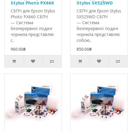
Stylus Photo PX660
Stylus SX525WD
СБПЧ для Epson Stylus
СБПЧ для Epson Stylus
Photo PX660 СБПЧ
SX525WD СБПЧ
— Система
— Система
безперервної подачі
безперервної подачі
чорнила представляє
чорнила представляє
с..
собою..
960.00₴
850.00₴