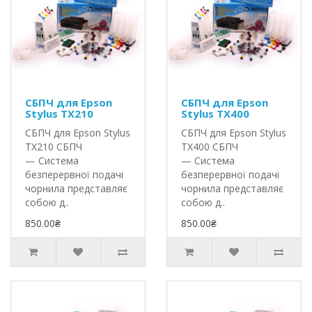
СБПЧ для Epson
СБПЧ для Epson
Stylus TX210
Stylus TX400
СБПЧ для Epson Stylus
СБПЧ для Epson Stylus
TX210 СБПЧ
TX400 СБПЧ
— Система
— Система
безперервної подачі
безперервної подачі
чорнила представляє
чорнила представляє
собою д..
собою д..
850.00₴
850.00₴