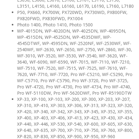
L3151, L4150, L4160, L6160, L6170, L6190, L7160, L7180
P50, PX660, PX700W, PX720WD, PX730WD, PX800FW,
PX820FWD, PX830FWD, PX1004
Photo 1400, Photo 1410, Photo 1500
WP-4015DN, WP-4020DN, WP-4025DN, WP-4095DN,
WP-4515DN, WP-4525DN, WP-4535DWF, WP-
4545DTWF, WP-4595DN, WF-2520NF, WF-2530WF, WF-
2540WF, WF-2630, WF-2650, WF-2750, WF-2860, WF-30,
WF-3010, WF-3520, WF-3530, WF-3540, WF-3620, WF-
3640, WF-6090, WF-6590, WF-7015, WF-7110, WF-7210,
WF-7510, WF-7520, WF-7515, WF-7525, WF-7610, WF-
7620, WF-7710, WF-7720, Pro WF-C5210, WF-C5290, Pro
WF-C5710, Pro WF-C5790, Pro WF-3720, Pro WF-3725,
Pro WF-4720, Pro WF-4730, Pro WF-4734, Pro WF-4740,
Pro WF-5110DW, Pro WF-5620DWF, Pro WF-R5190DTW
XP-33, XP-100, XP-103, XP-200, XP-300, XP-203, XP-207,
XP-310, XP-410, XP-303, XP-306, XP-313, XP-323, XP-320,
XP-420, XP-340, XP-342, XP-343, XP-345, XP-352, XP-355,
XP-400, XP-403, XP-406, XP-413, XP-423, XP-430, XP-434,
XP-440, XP-446, XP-530, XP-540, XP-600, XP-605, XP-630,
XP-640, XP-635, XP-700, XP-710, XP-750, XP-760, XP-800,
XP-820, XP-830, XP-850, XP-900, XP-950, XP-960