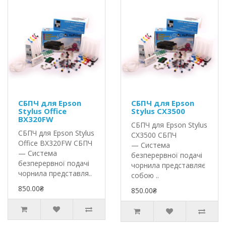
СБПЧ для Epson
СБПЧ для Epson
Stylus Office
Stylus CX3500
BX320FW
СБПЧ для Epson Stylus
СБПЧ для Epson Stylus
CX3500 СБПЧ
Office BX320FW СБПЧ
— Система
— Система
безперервної подачі
безперервної подачі
чорнила представляє
чорнила представля..
собою ..
850.00₴
850.00₴