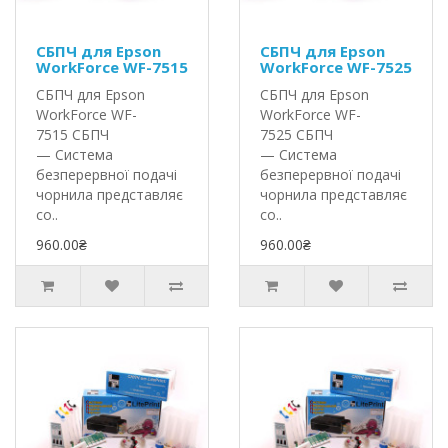
СБПЧ для Epson
СБПЧ для Epson
WorkForce WF-7515
WorkForce WF-7525
СБПЧ для Epson
СБПЧ для Epson
WorkForce WF-
WorkForce WF-
7515 СБПЧ
7525 СБПЧ
— Система
— Система
безперервної подачі
безперервної подачі
чорнила представляє
чорнила представляє
со..
со..
960.00₴
960.00₴