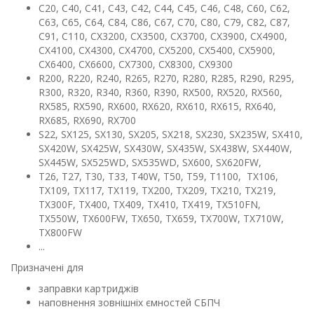
C20, C40, C41, C43, С42, C44, С45, С46, С48, С60, С62,
С63, C65, С64, C84, C86, С67, С70, C80, С79, С82, С87,
С91, С110, CX3200, CX3500, CX3700, CX3900, CX4900,
CX4100, CX4300, CX4700, CX5200, CX5400, CX5900,
CX6400, CX6600, CX7300, CX8300, CX9300
R200, R220, R240, R265, R270, R280, R285, R290, R295,
R300, R320, R340, R360, R390, RX500, RX520, RX560,
RX585, RX590, RX600, RX620, RX610, RX615, RX640,
RX685, RX690, RX700
S22, SX125, SX130, SX205, SX218, SX230, SX235W, SX410,
SX420W, SX425W, SX430W, SX435W, SX438W, SX440W,
SX445W, SX525WD, SX535WD, SX600, SX620FW,
T26, T27, T30, T33, T40W, T50, T59, T1100, TX106,
TX109, TX117, TX119, TX200, TX209, TX210, TX219,
TX300F, TX400, TX409, TX410, TX419, TX510FN,
TX550W, TX600FW, TX650, TX659, TX700W, TX710W,
TX800FW
...
Призначені для
заправки картриджів
наповнення зовнішніх ємностей СБПЧ