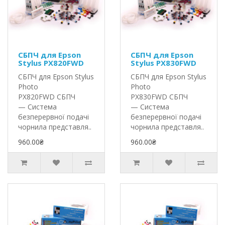
СБПЧ для Epson
СБПЧ для Epson
Stylus PX820FWD
Stylus PX830FWD
СБПЧ для Epson Stylus
СБПЧ для Epson Stylus
Photo
Photo
PX820FWD СБПЧ
PX830FWD СБПЧ
— Система
— Система
безперервної подачі
безперервної подачі
чорнила представля..
чорнила представля..
960.00₴
960.00₴