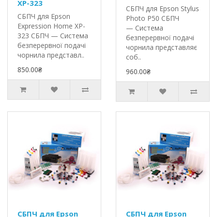
XP-323
СБПЧ для Epson Stylus
СБПЧ для Epson
Photo P50 СБПЧ
Expression Home XP-
— Система
323 СБПЧ — Система
безперервної подачі
безперервної подачі
чорнила представляє
чорнила представл..
соб..
850.00₴
960.00₴
СБПЧ для Epson
СБПЧ для Epson