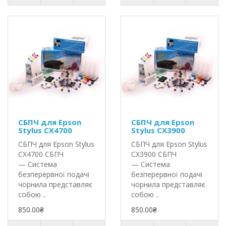
СБПЧ для Epson
СБПЧ для Epson
Stylus CX4700
Stylus CX3900
СБПЧ для Epson Stylus
СБПЧ для Epson Stylus
CX4700 СБПЧ
CX3900 СБПЧ
— Система
— Система
безперервної подачі
безперервної подачі
чорнила представляє
чорнила представляє
собою ..
собою ..
850.00₴
850.00₴