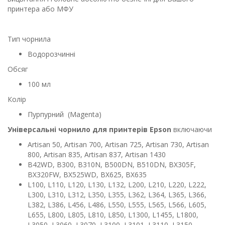
принтера або МФУ
Тип чорнила
Водорозчинні
Обсяг
100 мл
Колір
Пурпурний (Magenta)
Універсальні чорнило для принтерів Epson
включаючи
Artisan 50, Artisan 700, Artisan 725, Artisan 730, Artisan
800, Artisan 835, Artisan 837, Artisan 1430
B42WD, B300, B310N, B500DN, B510DN, BX305F,
BX320FW, BX525WD, BX625, BX635
L100, L110, L120, L130, L132, L200, L210, L220, L222,
L300, L310, L312, L350, L355, L362, L364, L365, L366,
L382, L386, L456, L486, L550, L555, L565, L566, L605,
L655, L800, L805, L810, L850, L1300, L1455, L1800,
L3050, L3060, L3070, L3100, L3101, L3110, L3150,