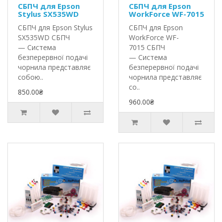
СБПЧ для Epson
СБПЧ для Epson
Stylus SX535WD
WorkForce WF-7015
СБПЧ для Epson Stylus
СБПЧ для Epson
SX535WD СБПЧ
WorkForce WF-
— Система
7015 СБПЧ
безперервної подачі
— Система
чорнила представляє
безперервної подачі
собою..
чорнила представляє
со..
850.00₴
960.00₴