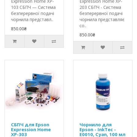
Expression Home XP-
Expression Home XP-
103 СБПЧ — Система
203 СБПЧ - Система
безперервної подачі
безперервної подачі
чорнила представл..
чорнила представляє
со..
850.00₴
850.00₴
СБПЧ для Epson
Чорнило для
Expression Home
Epson - InkTec -
XP-303
E0010, Cyan, 100 мл