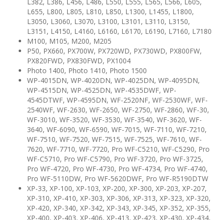
L382, L386, L456, L486, L550, L555, L565, L566, L605,
L655, L800, L805, L810, L850, L1300, L1455, L1800,
L3050, L3060, L3070, L3100, L3101, L3110, L3150,
L3151, L4150, L4160, L6160, L6170, L6190, L7160, L7180
M100, M105, M200, M205
P50, PX660, PX700W, PX720WD, PX730WD, PX800FW,
PX820FWD, PX830FWD, PX1004
Photo 1400, Photo 1410, Photo 1500
WP-4015DN, WP-4020DN, WP-4025DN, WP-4095DN,
WP-4515DN, WP-4525DN, WP-4535DWF, WP-
4545DTWF, WP-4595DN, WF-2520NF, WF-2530WF, WF-
2540WF, WF-2630, WF-2650, WF-2750, WF-2860, WF-30,
WF-3010, WF-3520, WF-3530, WF-3540, WF-3620, WF-
3640, WF-6090, WF-6590, WF-7015, WF-7110, WF-7210,
WF-7510, WF-7520, WF-7515, WF-7525, WF-7610, WF-
7620, WF-7710, WF-7720, Pro WF-C5210, WF-C5290, Pro
WF-C5710, Pro WF-C5790, Pro WF-3720, Pro WF-3725,
Pro WF-4720, Pro WF-4730, Pro WF-4734, Pro WF-4740,
Pro WF-5110DW, Pro WF-5620DWF, Pro WF-R5190DTW
XP-33, XP-100, XP-103, XP-200, XP-300, XP-203, XP-207,
XP-310, XP-410, XP-303, XP-306, XP-313, XP-323, XP-320,
XP-420, XP-340, XP-342, XP-343, XP-345, XP-352, XP-355,
XP-400, XP-403, XP-406, XP-413, XP-423, XP-430, XP-434,