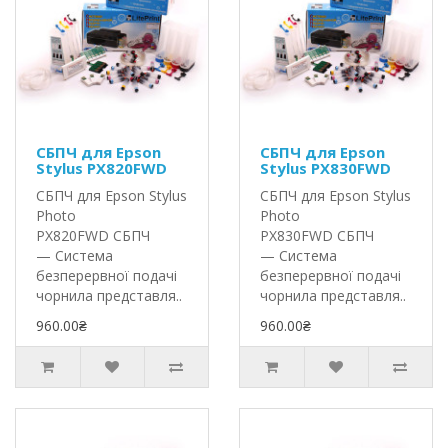
СБПЧ для Epson
СБПЧ для Epson
Stylus PX820FWD
Stylus PX830FWD
СБПЧ для Epson Stylus
СБПЧ для Epson Stylus
Photo
Photo
PX820FWD СБПЧ
PX830FWD СБПЧ
— Система
— Система
безперервної подачі
безперервної подачі
чорнила представля..
чорнила представля..
960.00₴
960.00₴