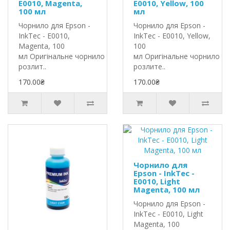
E0010, Magenta,
E0010, Yellow, 100
100 мл
мл
Чорнило для Epson -
Чорнило для Epson -
InkTec - E0010,
InkTec - E0010, Yellow,
Magenta, 100
100
мл Оригінальне чорнило InkTec
мл Оригінальне чорнило In
розлит..
розлите..
170.00₴
170.00₴
Чорнило для
Epson - InkTec -
E0010, Light
Magenta, 100 мл
Чорнило для Epson -
InkTec - E0010, Light
Magenta, 100