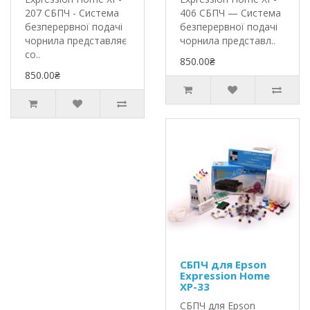
207 СБПЧ - Система
406 СБПЧ — Система
безперервної подачі
безперервної подачі
чорнила представляє
чорнила представл..
со..
850.00₴
850.00₴
СБПЧ для Epson
Expression Home
XP-33
СБПЧ для Epson