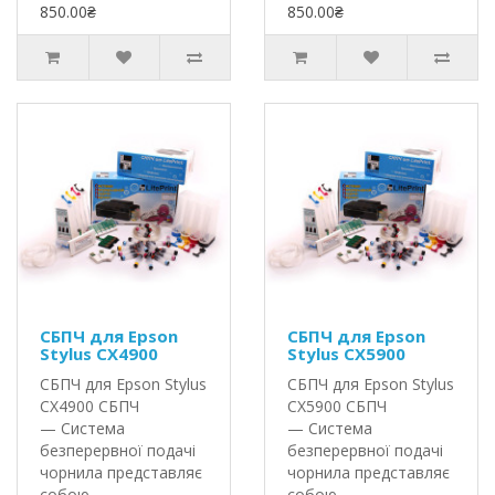
850.00₴
850.00₴
СБПЧ для Epson
СБПЧ для Epson
Stylus CX4900
Stylus CX5900
СБПЧ для Epson Stylus
СБПЧ для Epson Stylus
CX4900 СБПЧ
CX5900 СБПЧ
— Система
— Система
безперервної подачі
безперервної подачі
чорнила представляє
чорнила представляє
собою ..
собою ..