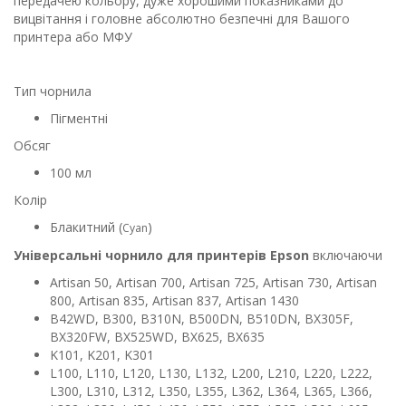
передачею кольору, дуже хорошими показниками до
вицвітання і головне абсолютно безпечні для Вашого
принтера або МФУ
Тип чорнила
Пігментні
Обсяг
100 мл
Колір
Блакитний (
)
Cyan
Універсальні чорнило для принтерів Epson
включаючи
Artisan 50, Artisan 700, Artisan 725, Artisan 730, Artisan
800, Artisan 835, Artisan 837, Artisan 1430
B42WD, B300, B310N, B500DN, B510DN, BX305F,
BX320FW, BX525WD, BX625, BX635
K101, K201, K301
L100, L110, L120, L130, L132, L200, L210, L220, L222,
L300, L310, L312, L350, L355, L362, L364, L365, L366,