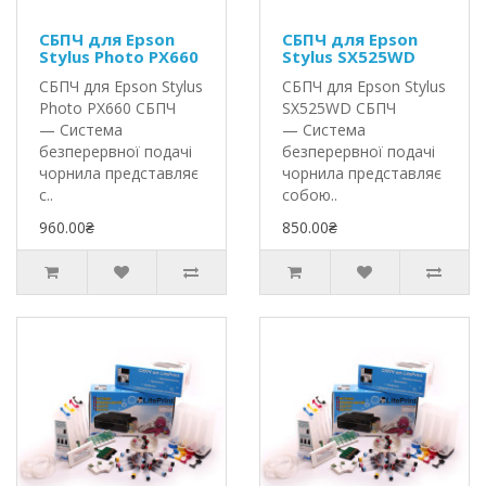
СБПЧ для Epson
СБПЧ для Epson
Stylus Photo PX660
Stylus SX525WD
СБПЧ для Epson Stylus
СБПЧ для Epson Stylus
Photo PX660 СБПЧ
SX525WD СБПЧ
— Система
— Система
безперервної подачі
безперервної подачі
чорнила представляє
чорнила представляє
с..
собою..
960.00₴
850.00₴