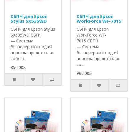
СБПЧ для Epson
СБПЧ для Epson
Stylus SX535WD
WorkForce WF-7015
СБПЧ для Epson Stylus
СБПЧ для Epson
SX535WD СБПЧ
WorkForce WF-
— Система
7015 СБПЧ
безперервної подачі
— Система
чорнила представляє
безперервної подачі
собою..
чорнила представляє
со..
850.00₴
960.00₴