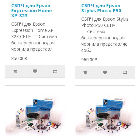
СБПЧ для Epson
СБПЧ для Epson
Expression Home
Stylus Photo P50
XP-323
СБПЧ для Epson Stylus
СБПЧ для Epson
Photo P50 СБПЧ
Expression Home XP-
— Система
323 СБПЧ — Система
безперервної подачі
безперервної подачі
чорнила представляє
чорнила представл..
соб..
850.00₴
960.00₴