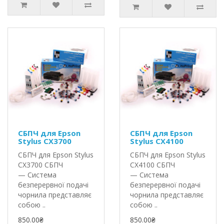
СБПЧ для Epson
СБПЧ для Epson
Stylus CX3700
Stylus CX4100
СБПЧ для Epson Stylus
СБПЧ для Epson Stylus
CX3700 СБПЧ
CX4100 СБПЧ
— Система
— Система
безперервної подачі
безперервної подачі
чорнила представляє
чорнила представляє
собою ..
собою ..
850.00₴
850.00₴