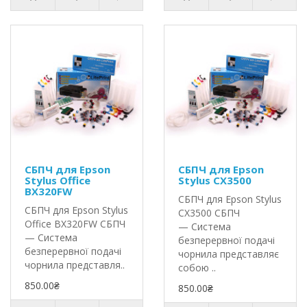
СБПЧ для Epson
СБПЧ для Epson
Stylus Office
Stylus CX3500
BX320FW
СБПЧ для Epson Stylus
СБПЧ для Epson Stylus
CX3500 СБПЧ
Office BX320FW СБПЧ
— Система
— Система
безперервної подачі
безперервної подачі
чорнила представляє
чорнила представля..
собою ..
850.00₴
850.00₴