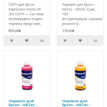
СБПЧ для Epson
Чорнило для Epson -
Expression Home XP-
InkTec - E0010, Cyan,
303 СБПЧ — Система
100
безперервної подачі
мл Оригінальне чорнило In
чорнила представл..
розлите в..
850.00₴
170.00₴
Чорнило для
Чорнило для
Epson - InkTec -
Epson - InkTec -