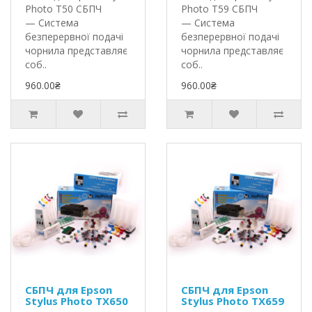
Photo T50 СБПЧ
Photo T59 СБПЧ
— Система
— Система
безперервної подачі
безперервної подачі
чорнила представляє
чорнила представляє
соб..
соб..
960.00₴
960.00₴
СБПЧ для Epson
СБПЧ для Epson
Stylus Photo TX650
Stylus Photo TX659