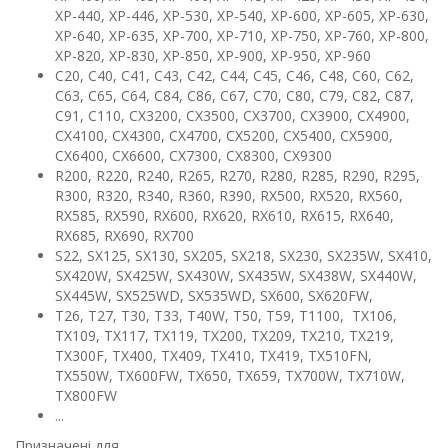
XP-440, XP-446, XP-530, XP-540, XP-600, XP-605, XP-630,
XP-640, XP-635, XP-700, XP-710, XP-750, XP-760, XP-800,
XP-820, XP-830, XP-850, XP-900, XP-950, XP-960
C20, C40, C41, C43, С42, C44, С45, С46, С48, С60, С62,
С63, C65, С64, C84, C86, С67, С70, C80, С79, С82, С87,
С91, С110, CX3200, CX3500, CX3700, CX3900, CX4900,
CX4100, CX4300, CX4700, CX5200, CX5400, CX5900,
CX6400, CX6600, CX7300, CX8300, CX9300
R200, R220, R240, R265, R270, R280, R285, R290, R295,
R300, R320, R340, R360, R390, RX500, RX520, RX560,
RX585, RX590, RX600, RX620, RX610, RX615, RX640,
RX685, RX690, RX700
S22, SX125, SX130, SX205, SX218, SX230, SX235W, SX410,
SX420W, SX425W, SX430W, SX435W, SX438W, SX440W,
SX445W, SX525WD, SX535WD, SX600, SX620FW,
T26, T27, T30, T33, T40W, T50, T59, T1100, TX106,
TX109, TX117, TX119, TX200, TX209, TX210, TX219,
TX300F, TX400, TX409, TX410, TX419, TX510FN,
TX550W, TX600FW, TX650, TX659, TX700W, TX710W,
TX800FW
...
Призначені для