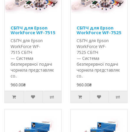
СБПЧ для Epson
СБПЧ для Epson
WorkForce WF-7515
WorkForce WF-7525
СБПЧ для Epson
СБПЧ для Epson
WorkForce WF-
WorkForce WF-
7515 СБПЧ
7525 СБПЧ
— Система
— Система
безперервної подачі
безперервної подачі
чорнила представляє
чорнила представляє
со..
со..
960.00₴
960.00₴