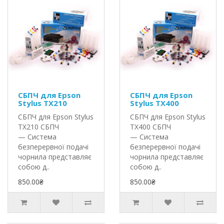
СБПЧ для Epson
СБПЧ для Epson
Stylus TX210
Stylus TX400
СБПЧ для Epson Stylus
СБПЧ для Epson Stylus
TX210 СБПЧ
TX400 СБПЧ
— Система
— Система
безперервної подачі
безперервної подачі
чорнила представляє
чорнила представляє
собою д..
собою д..
850.00₴
850.00₴