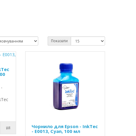
Показати
kTec
100
 -
kTec
Чорнило для Epson - InkTec
- E0013, Cyan, 100 мл