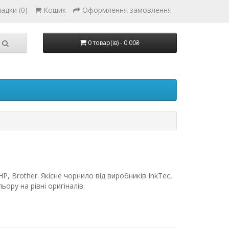
адки (0)
Кошик
Оформлення замовлення
0 товар(ів) - 0.00₴
, Brother. Якісне чорнило від виробників InkTec,
ору на рівні оригіналів.