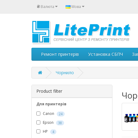
₴
Валюта
Мова
Ремонт принтерів
Установка СБПЧ
За
Чорнило
Product filter
Чор
Для принтерів
Canon
24
Epson
38
HP
4