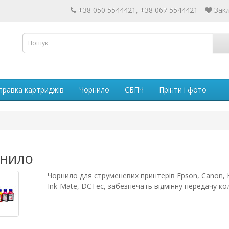
+38 050 5544421, +38 067 5544421
Закл
правка картриджів
Чорнило
СБПЧ
Прінти і фото
нило
Чорнило для струменевих принтерів Epson, Canon, HP
Ink-Mate, DCTec, забезпечать відмінну передачу коль