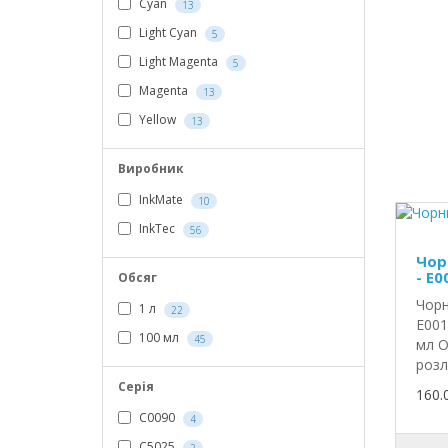
Cyan
13
Light Cyan
5
Light Magenta
5
Magenta
13
Yellow
13
Виробник
InkMate
10
InkTec
56
Чор
- E0
Обсяг
Чорн
1 л
22
E001
100 мл
45
мл О
розл
Серія
160.
C0090
4
C5025