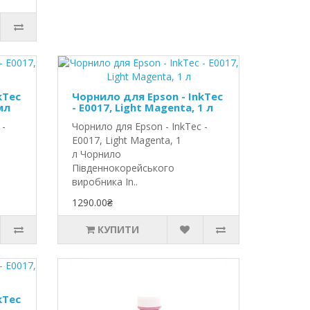
kTec
Чорнило для Epson - InkTec
мл
- E0017, Light Magenta, 1 л
 -
Чорнило для Epson - InkTec -
E0017, Light Magenta, 1
л Чорнило
Південнокорейського
виробника In..
1290.00₴
КУПИТИ
kTec