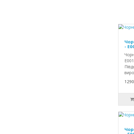
Чор
- E0
Чорн
E001
Півд
виро
1290
Чор