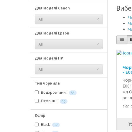
Вибе
Для моделі Canon
Ч
All
Ч
Ч
Для моделі Epson
All
Для моделі HP
Чор
All
- E0
Чорн
Тип чорнила
E001
мл О
Водорозчинні
56
розл
Пігментні
10
140.
Колір
Black
17