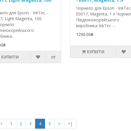
017, Light Magenta, 100
- E0017, Magenta, 1 л
Чорнило для Epson - InkTec
ило для Epson - InkTec -
E0017, Magenta, 1 л Чорни
7, Light Magenta, 100
Південнокорейського
орнило
виробника InkTec -..
еннокорейського
1290.00₴
бника..
00₴
КУПИТИ
КУПИТИ
<
1
2
3
4
5
>
>|