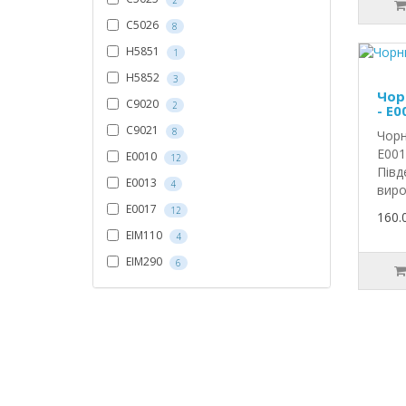
2
C5026
8
H5851
1
H5852
3
Чор
С9020
2
- E0
С9021
8
Чорн
E001
E0010
12
Півд
E0013
4
виро
E0017
12
160.
EIM110
4
EIM290
6