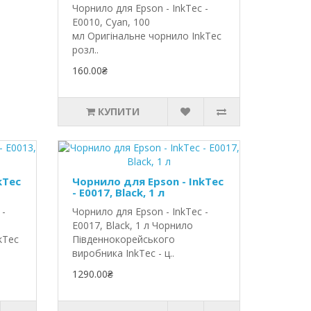
Чорнило для Epson - InkTec -
E0010, Cyan, 100
мл Оригінальне чорнило InkTec
розл..
160.00₴
КУПИТИ
kTec
Чорнило для Epson - InkTec
- E0017, Black, 1 л
 -
Чорнило для Epson - InkTec -
E0017, Black, 1 л Чорнило
kTec
Південнокорейського
виробника InkTec - ц..
1290.00₴