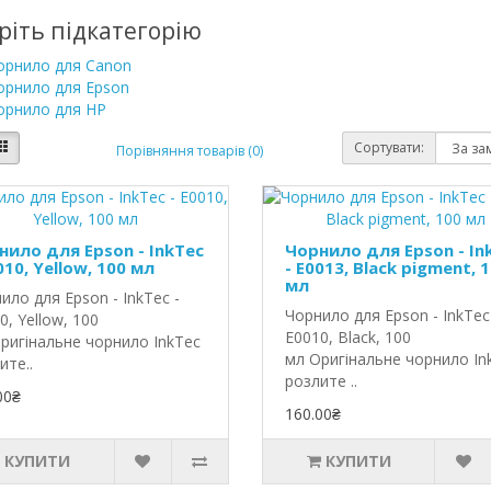
ріть підкатегорію
орнило для Canon
орнило для Epson
орнило для HP
Сортувати:
Порівняння товарів (0)
нило для Epson - InkTec
Чорнило для Epson - In
010, Yellow, 100 мл
- E0013, Black pigment, 
мл
ило для Epson - InkTec -
Чорнило для Epson - InkTec
0, Yellow, 100
E0010, Black, 100
ригінальне чорнило InkTec
мл Оригінальне чорнило In
ите..
розлите ..
00₴
160.00₴
КУПИТИ
КУПИТИ