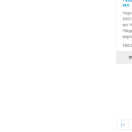
- E0
мл
Чорн
E001
мл Ч
Півд
виро
160.
|<