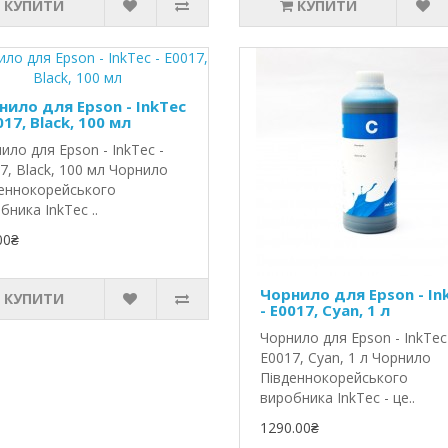
КУПИТИ
КУПИТИ
нило для Epson - InkTec
017, Black, 100 мл
ило для Epson - InkTec -
7, Black, 100 мл Чорнило
еннокорейського
бника InkTec ..
00₴
Чорнило для Epson - In
КУПИТИ
- E0017, Cyan, 1 л
Чорнило для Epson - InkTec
E0017, Cyan, 1 л Чорнило
Південнокорейського
виробника InkTec - це..
1290.00₴