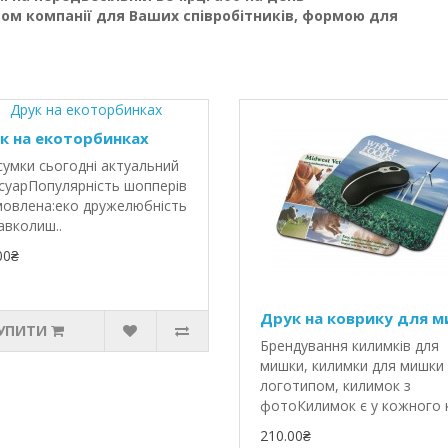
ом компанії для Ваших співробітників, формою для
к на екоторбинках
сумки сьогодні актуальний
суарПопулярність шопперів
овлена:еко дружелюбність
авколиш..
00₴
Друк на коврику для м
УПИТИ
Брендування килимків для
мишки, килимки для мишки 
логотипом, килимок з
фото Килимок є у кожного к
210.00₴