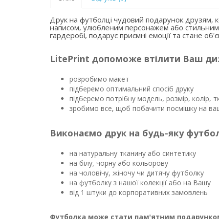
Друк на футболці чудовий подарунок друзям, к
написом, улюбленим персонажем або стильним
гардеробі, подарує приємні емоції та стане об'
LitePrint допоможе втілити Ваш ди
розробимо макет
підберемо оптимальний спосіб друку
підберемо потрібну модель, розмір, колір, т
зробимо все, щоб побачити посмішку на ваш
Виконаємо друк на будь-яку футбол
на натуральну тканину або синтетику
на білу, чорну або кольорову
на чоловічу, жіночу чи дитячу футболку
на футболку з нашої колекції або на Вашу
від 1 штуки до корпоративних замовлень
Футболка може стати пам'ятним подарунком 