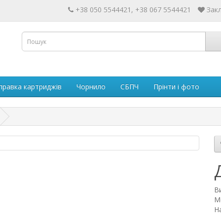
+38 050 5544421, +38 067 5544421
Закл
правка картриджів
Чорнило
СБПЧ
Прінти і фото
В
М
На