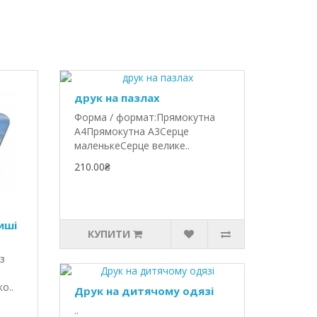
друк на пазлах
Форма / формат:Прямокутна
A4Прямокутна A3Серце
маленькеСерце велике..
210.00₴
иші
КУПИТИ
з
о..
Друк на дитячому одязі
..