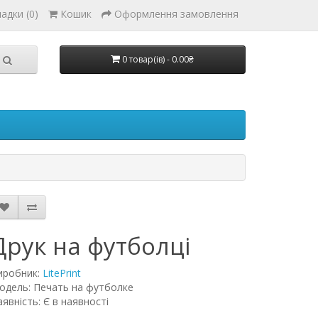
адки (0)
Кошик
Оформлення замовлення
0 товар(ів) - 0.00₴
Друк на футболці
иробник:
LitePrint
одель: Печать на футболке
явність: Є в наявності