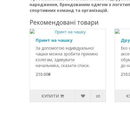
народження, брендованим одягом з логотип
спортивних команд та організацій.
Рекомендовані товари
Принт на чашку
Дру
За допомогою індивідуальної
Еко 
чашки можна зробити приємно
аксе
колегам, здивувати
обум
начальника, сказати спаси..
до н
210.00₴
210.
КУПИТИ
К