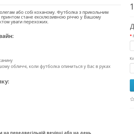
1
олегам або собі коханому. Футболка з прикольним
 принтом стане ексклюзивною річчю у Вашому
єктом уваги перехожих.
Д
зайн:
Кі
канину
ому обличчі, коли футболка опиниться у Вас в руках
ку:
на передвесільній вечірці або на день