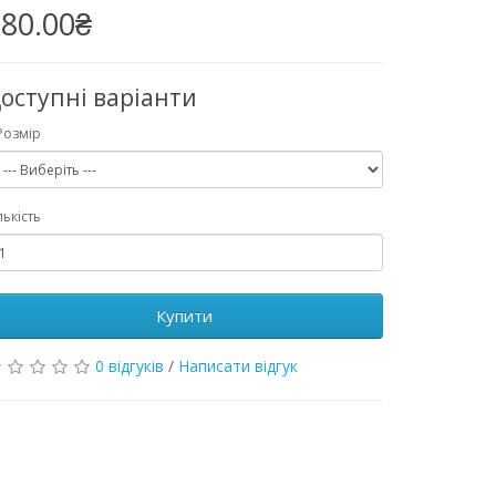
80.00₴
оступні варіанти
Розмір
лькість
Купити
0 відгуків
/
Написати відгук