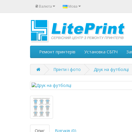
₴
Валюта
Мова
Ремонт принтерів
Установка СБПЧ
За
Прінти і фото
Друк на футболці
Опис
Відгуків (0)